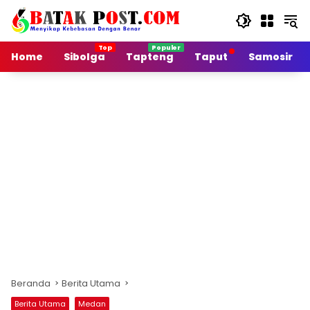
Langsung
ke
konten
Home
Sibolga
Tapteng
Taput
Samosir
Beranda
Berita Utama
Berita Utama
Medan