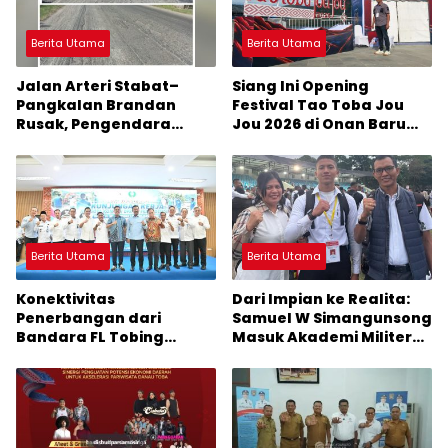
Berita Utama
Berita Utama
Jalan Arteri Stabat–
Siang Ini Opening
Pangkalan Brandan
Festival Tao Toba Jou
Rusak, Pengendara
Jou 2026 di Onan Baru
Terancam Celaka
Pangururan: Malamnya
Dihibur Marsada Band
Berita Utama
Berita Utama
Konektivitas
Dari Impian ke Realita:
Penerbangan dari
Samuel W Simangunsong
Bandara FL Tobing
Masuk Akademi Militer
Sibolga Menuju Jakarta
2026 Jalur Akselerasi
Jadi Perhatian Anggota
DPR RI Muhammad Lokot
Nasution