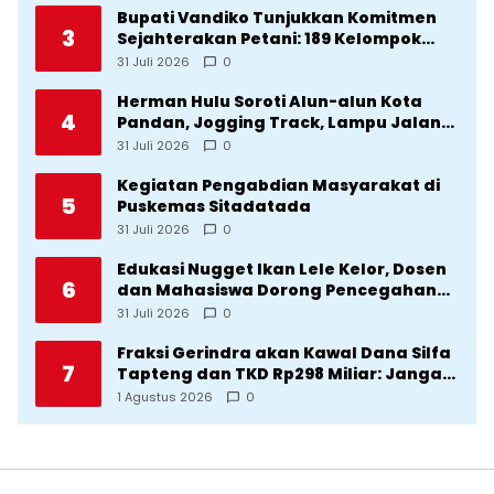
2025
Bupati Vandiko Tunjukkan Komitmen
3
Sejahterakan Petani: 189 Kelompok
Tani Terima Bibit dan Alsintan
31 Juli 2026
0
Herman Hulu Soroti Alun-alun Kota
4
Pandan, Jogging Track, Lampu Jalan
Lingkar Kota yang Tak Terurus
31 Juli 2026
0
Kegiatan Pengabdian Masyarakat di
5
Puskemas Sitadatada
31 Juli 2026
0
Edukasi Nugget Ikan Lele Kelor, Dosen
6
dan Mahasiswa Dorong Pencegahan
Stunting di Desa Silangkitang
31 Juli 2026
0
Kecamatan Pahae Jae
Fraksi Gerindra akan Kawal Dana Silfa
7
Tapteng dan TKD Rp298 Miliar: Jangan
Sampai Pekerjaan Pusat dan Provinsi
1 Agustus 2026
0
Diklaim Kerjaan Tapteng