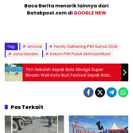
Baca Berita menarik lainnya dari
Batakpost.com di
GOOGLE NEW
Tag:
Amrizal
Family Gathering PWI Sumut 2026
Jona Garden
Ketum PWI Pusat Akhmad Munir
Tim Sekolah Sepak Bola Sibolga Super
Binaan Wali Kota Ikuti Festival Sepak Bola
2026 Piala Presiden
Pos Terkait