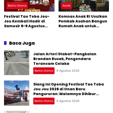
Berita Utama
Aslab
Festival Tao Toba Jou-
Komnas Anak RI Usulkan
Jou Kembali Hadir di
Pemkab Asahan Bangun
Samosir 6-9 Agustus
Rumah Anak untuk
2026: Datang Saksikan
Korban Kekerasan
Kemeriahan dan Raih
Peluangnya
Baca Juga
Jalan Arteri Stabat–Pangkalan
Brandan Rusak, Pengendara
Terancam Celaka
Berita Utama
6 Agustus 2026
Siang Ini Opening Festival Tao Toba
Jou Jou 2026 di Onan Baru
Pangururan: Malamnya Dihibur
Marsada Band
Berita Utama
6 Agustus 2026