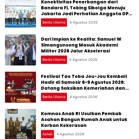
Konektivitas Penerbangan dari
Bandara FL Tobing Sibolga Menuju
Jakarta Jadi Perhatian Anggota DPR
RI Muhammad Lokot Nasution
Berita Utama
6 Agustus 2026
Dari Impian ke Realita: Samuel W
Simangunsong Masuk Akademi
Militer 2026 Jalur Akselerasi
Berita Utama
5 Agustus 2026
Festival Tao Toba Jou-Jou Kembali
Hadir di Samosir 6-9 Agustus 2026:
Datang Saksikan Kemeriahan dan
Raih Peluangnya
Berita Utama
4 Agustus 2026
Komnas Anak RI Usulkan Pemkab
Asahan Bangun Rumah Anak untuk
Korban Kekerasan
Aslab
4 Agustus 2026