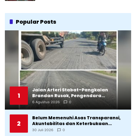
Popular Posts
Jalan Arteri Stabat–Pangkalan
1
Brandan Rusak, Pengendara
Terancam Celaka
6 Agustus 2026
0
Belum Memenuhi Asas Transparansi,
2
Akuntabilitas dan Keterbukaan
Informasi, DPRD Tolak Ranperda
30 Juli 2026
0
Pertanggungjawaban APBD Tapteng