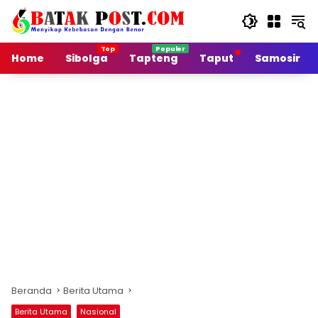
Langsung
ke
konten
Home
Sibolga
Tapteng
Taput
Samosir
Beranda
Berita Utama
Berita Utama
Nasional