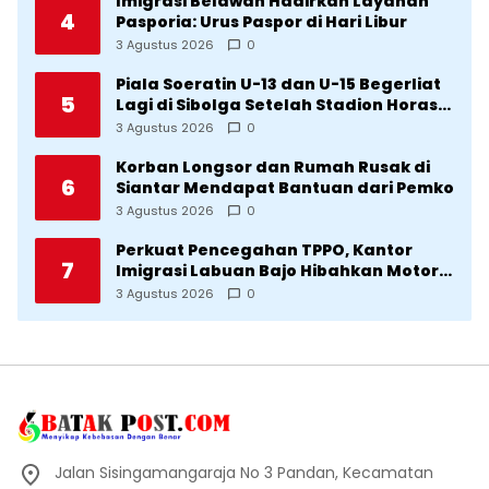
Imigrasi Belawan Hadirkan Layanan
4
Pasporia: Urus Paspor di Hari Libur
3 Agustus 2026
0
Piala Soeratin U-13 dan U-15 Begerliat
5
Lagi di Sibolga Setelah Stadion Horas
Direvitalisasi Wali Kota
3 Agustus 2026
0
Korban Longsor dan Rumah Rusak di
6
Siantar Mendapat Bantuan dari Pemko
3 Agustus 2026
0
Perkuat Pencegahan TPPO, Kantor
7
Imigrasi Labuan Bajo Hibahkan Motor
Operasional ke Lima Desa di
3 Agustus 2026
0
Manggarai
Jalan Sisingamangaraja No 3 Pandan, Kecamatan