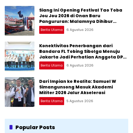
Siang Ini Opening Festival Tao Toba
Jou Jou 2026 di Onan Baru
Pangururan: Malamnya Dihibur
Marsada Band
Berita Utama
6 Agustus 2026
Konektivitas Penerbangan dari
Bandara FL Tobing Sibolga Menuju
Jakarta Jadi Perhatian Anggota DPR
RI Muhammad Lokot Nasution
Berita Utama
6 Agustus 2026
Dari Impian ke Realita: Samuel W
Simangunsong Masuk Akademi
Militer 2026 Jalur Akselerasi
Berita Utama
5 Agustus 2026
Popular Posts