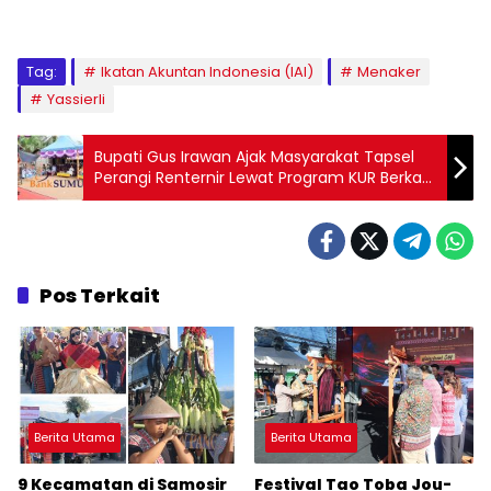
Tag:
Ikatan Akuntan Indonesia (IAI)
Menaker
Yassierli
Bupati Gus Irawan Ajak Masyarakat Tapsel
Perangi Renternir Lewat Program KUR Berkah
Bank Sumut
Pos Terkait
Berita Utama
Berita Utama
9 Kecamatan di Samosir
Festival Tao Toba Jou-