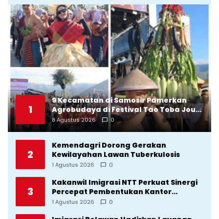
9 Kecamatan di Samosir Pamerkan
1
Agrobudaya di Festival Tao Toba Jou-
Jou 2026: Membranding Produk Lokal
8 Agustus 2026
0
agar Terkenal
Kemendagri Dorong Gerakan
2
Kewilayahan Lawan Tuberkulosis
1 Agustus 2026
0
Kakanwil Imigrasi NTT Perkuat Sinergi
3
Percepat Pembentukan Kantor
Imigrasi Sumba Timur
1 Agustus 2026
0