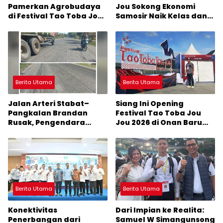
Pamerkan Agrobudaya
Jou Sokong Ekonomi
di Festival Tao Toba Jou-
Samosir Naik Kelas dan
Jou 2026: Membranding
Pariwisata Menjadi
Produk Lokal agar
Sumber Pertumbuhan
Terkenal
Ekonomi Baru
Berita Utama
Berita Utama
Jalan Arteri Stabat–
Siang Ini Opening
Pangkalan Brandan
Festival Tao Toba Jou
Rusak, Pengendara
Jou 2026 di Onan Baru
Terancam Celaka
Pangururan: Malamnya
Dihibur Marsada Band
Berita Utama
Berita Utama
Konektivitas
Dari Impian ke Realita:
Penerbangan dari
Samuel W Simangunsong