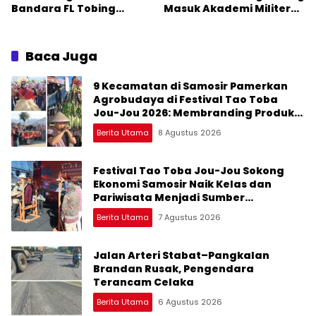
Bandara FL Tobing
Masuk Akademi Militer
Sibolga Menuju Jakarta
2026 Jalur Akselerasi
Jadi Perhatian Anggota
DPR RI Muhammad Lokot
Baca Juga
Nasution
9 Kecamatan di Samosir Pamerkan
Agrobudaya di Festival Tao Toba
Jou-Jou 2026: Membranding Produk
Lokal agar Terkenal
Berita Utama
8 Agustus 2026
Festival Tao Toba Jou-Jou Sokong
Ekonomi Samosir Naik Kelas dan
Pariwisata Menjadi Sumber
Pertumbuhan Ekonomi Baru
Berita Utama
7 Agustus 2026
Jalan Arteri Stabat–Pangkalan
Brandan Rusak, Pengendara
Terancam Celaka
Berita Utama
6 Agustus 2026