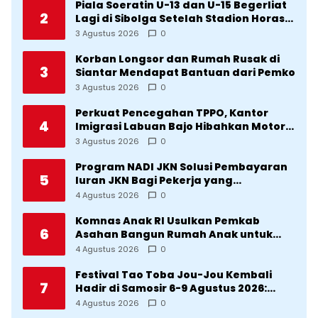
Piala Soeratin U-13 dan U-15 Begerliat
2
Lagi di Sibolga Setelah Stadion Horas
Direvitalisasi Wali Kota
3 Agustus 2026
0
Korban Longsor dan Rumah Rusak di
3
Siantar Mendapat Bantuan dari Pemko
3 Agustus 2026
0
Perkuat Pencegahan TPPO, Kantor
4
Imigrasi Labuan Bajo Hibahkan Motor
Operasional ke Lima Desa di
3 Agustus 2026
0
Manggarai
Program NADI JKN Solusi Pembayaran
5
Iuran JKN Bagi Pekerja yang
Penghasilannya Tidak Tetap
4 Agustus 2026
0
Komnas Anak RI Usulkan Pemkab
6
Asahan Bangun Rumah Anak untuk
Korban Kekerasan
4 Agustus 2026
0
Festival Tao Toba Jou-Jou Kembali
7
Hadir di Samosir 6-9 Agustus 2026:
Datang Saksikan Kemeriahan dan Raih
4 Agustus 2026
0
Peluangnya