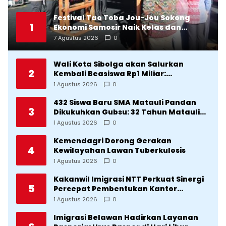
Festival Tao Toba Jou-Jou Sokong
1
Ekonomi Samosir Naik Kelas dan
Pariwisata Menjadi Sumber
7 Agustus 2026
0
Pertumbuhan Ekonomi Baru
Wali Kota Sibolga akan Salurkan
2
Kembali Beasiswa Rp1 Miliar:
Diproritaskan Mahasiswa Korban
1 Agustus 2026
0
Bencana
432 Siswa Baru SMA Matauli Pandan
3
Dikukuhkan Gubsu: 32 Tahun Matauli
Cetak SDM Unggul
1 Agustus 2026
0
Kemendagri Dorong Gerakan
4
Kewilayahan Lawan Tuberkulosis
1 Agustus 2026
0
Kakanwil Imigrasi NTT Perkuat Sinergi
5
Percepat Pembentukan Kantor
Imigrasi Sumba Timur
1 Agustus 2026
0
Imigrasi Belawan Hadirkan Layanan