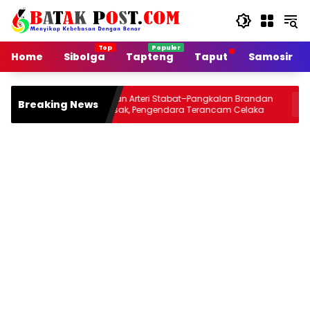
Langsung
ke
konten
Home
Sibolga
Tapteng
Taput
Samosir
Jalan Arteri Stabat–Pangkalan Brandan
Siang In
Breaking News
Rusak, Pengendara Terancam Celaka
Jou 202
an
Malamny