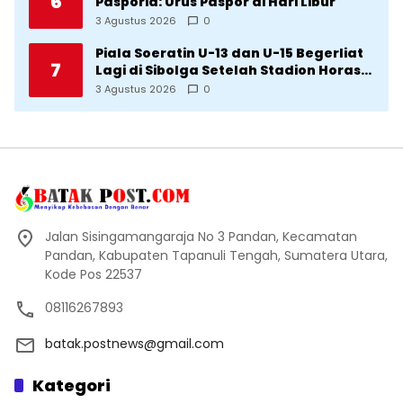
6
Pasporia: Urus Paspor di Hari Libur
3 Agustus 2026
0
Piala Soeratin U-13 dan U-15 Begerliat
7
Lagi di Sibolga Setelah Stadion Horas
Direvitalisasi Wali Kota
3 Agustus 2026
0
Jalan Sisingamangaraja No 3 Pandan, Kecamatan
Pandan, Kabupaten Tapanuli Tengah, Sumatera Utara,
Kode Pos 22537
08116267893
batak.postnews@gmail.com
Kategori