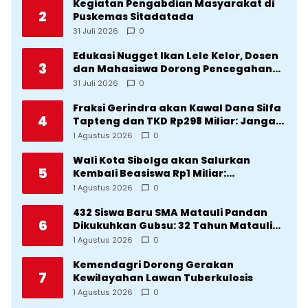
Kegiatan Pengabdian Masyarakat di
2
Puskemas Sitadatada
31 Juli 2026
0
Edukasi Nugget Ikan Lele Kelor, Dosen
3
dan Mahasiswa Dorong Pencegahan
Stunting di Desa Silangkitang
31 Juli 2026
0
Kecamatan Pahae Jae
Fraksi Gerindra akan Kawal Dana Silfa
4
Tapteng dan TKD Rp298 Miliar: Jangan
Sampai Pekerjaan Pusat dan Provinsi
1 Agustus 2026
0
Diklaim Kerjaan Tapteng
Wali Kota Sibolga akan Salurkan
5
Kembali Beasiswa Rp1 Miliar:
Diproritaskan Mahasiswa Korban
1 Agustus 2026
0
Bencana
432 Siswa Baru SMA Matauli Pandan
6
Dikukuhkan Gubsu: 32 Tahun Matauli
Cetak SDM Unggul
1 Agustus 2026
0
Kemendagri Dorong Gerakan
7
Kewilayahan Lawan Tuberkulosis
1 Agustus 2026
0