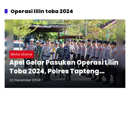
Operasi lilin toba 2024
Berita Utama
Apel Gelar Pasukan Operasi Lilin
Toba 2024, Polres Tapteng
Turunkan 206 Personel dan
20 Desember 2024
Dirikan 5 Pos