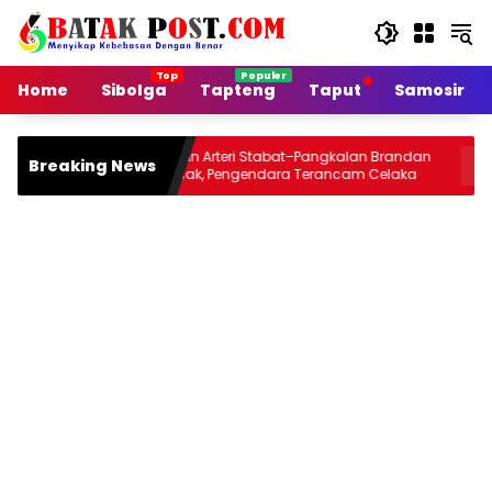
Langsung
ke
konten
Home
Sibolga
Tapteng
Taput
Samosir
Jalan Arteri Stabat–Pangkalan Brandan
Siang Ini
Breaking News
Rusak, Pengendara Terancam Celaka
Jou 2026 
Malamnya