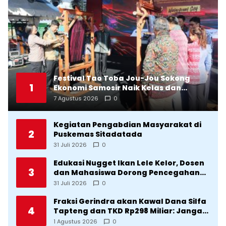
Festival Tao Toba Jou-Jou Sokong
1
Ekonomi Samosir Naik Kelas dan
Pariwisata Menjadi Sumber
7 Agustus 2026
0
Pertumbuhan Ekonomi Baru
Kegiatan Pengabdian Masyarakat di
2
Puskemas Sitadatada
31 Juli 2026
0
Edukasi Nugget Ikan Lele Kelor, Dosen
3
dan Mahasiswa Dorong Pencegahan
Stunting di Desa Silangkitang
31 Juli 2026
0
Kecamatan Pahae Jae
Fraksi Gerindra akan Kawal Dana Silfa
4
Tapteng dan TKD Rp298 Miliar: Jangan
Sampai Pekerjaan Pusat dan Provinsi
1 Agustus 2026
0