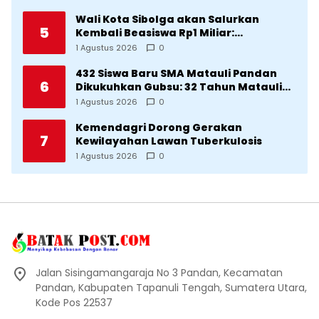
Diklaim Kerjaan Tapteng
Wali Kota Sibolga akan Salurkan
5
Kembali Beasiswa Rp1 Miliar:
Diproritaskan Mahasiswa Korban
1 Agustus 2026
0
Bencana
432 Siswa Baru SMA Matauli Pandan
6
Dikukuhkan Gubsu: 32 Tahun Matauli
Cetak SDM Unggul
1 Agustus 2026
0
Kemendagri Dorong Gerakan
7
Kewilayahan Lawan Tuberkulosis
1 Agustus 2026
0
Jalan Sisingamangaraja No 3 Pandan, Kecamatan
Pandan, Kabupaten Tapanuli Tengah, Sumatera Utara,
Kode Pos 22537