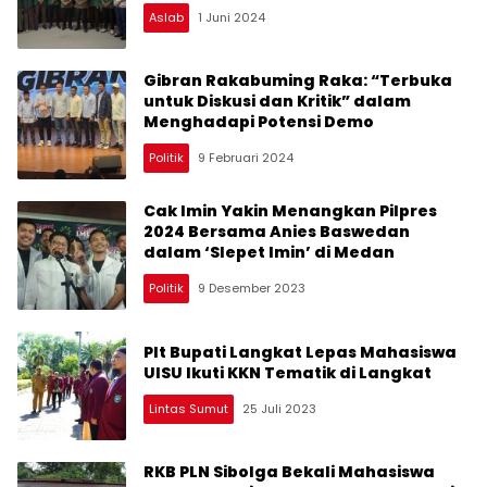
Aslab
1 Juni 2024
Gibran Rakabuming Raka: “Terbuka
untuk Diskusi dan Kritik” dalam
Menghadapi Potensi Demo
Politik
9 Februari 2024
Cak Imin Yakin Menangkan Pilpres
2024 Bersama Anies Baswedan
dalam ‘Slepet Imin’ di Medan
Politik
9 Desember 2023
Plt Bupati Langkat Lepas Mahasiswa
UISU Ikuti KKN Tematik di Langkat
Lintas Sumut
25 Juli 2023
RKB PLN Sibolga Bekali Mahasiswa