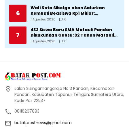
Diklaim Kerjaan Tapteng
Wali Kota Sibolga akan Salurkan
6
Kembali Beasiswa Rp1 Miliar:
Diproritaskan Mahasiswa Korban
1 Agustus 2026
0
Bencana
432 Siswa Baru SMA Matauli Pandan
7
Dikukuhkan Gubsu: 32 Tahun Matauli
Cetak SDM Unggul
1 Agustus 2026
0
Jalan Sisingamangaraja No 3 Pandan, Kecamatan
Pandan, Kabupaten Tapanuli Tengah, Sumatera Utara,
Kode Pos 22537
08116267893
batak.postnews@gmail.com