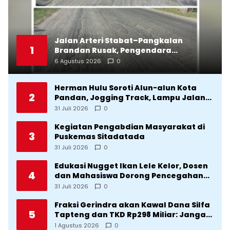
Jalan Arteri Stabat–Pangkalan
1
Brandan Rusak, Pengendara
Terancam Celaka
6 Agustus 2026
0
Herman Hulu Soroti Alun-alun Kota
2
Pandan, Jogging Track, Lampu Jalan
Lingkar Kota yang Tak Terurus
31 Juli 2026
0
Kegiatan Pengabdian Masyarakat di
3
Puskemas Sitadatada
31 Juli 2026
0
Edukasi Nugget Ikan Lele Kelor, Dosen
4
dan Mahasiswa Dorong Pencegahan
Stunting di Desa Silangkitang
31 Juli 2026
0
Kecamatan Pahae Jae
Fraksi Gerindra akan Kawal Dana Silfa
5
Tapteng dan TKD Rp298 Miliar: Jangan
Sampai Pekerjaan Pusat dan Provinsi
1 Agustus 2026
0