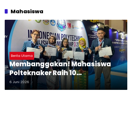
Mahasiswa
Berita Utama
Membanggakan! Mahasiswa
Polteknaker Raih 10
Penghargaan di Dua Ajang
6 Juni 2026
Nasional