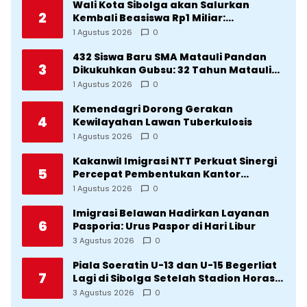
Wali Kota Sibolga akan Salurkan
2
Kembali Beasiswa Rp1 Miliar:
Diproritaskan Mahasiswa Korban
1 Agustus 2026
0
Bencana
432 Siswa Baru SMA Matauli Pandan
3
Dikukuhkan Gubsu: 32 Tahun Matauli
Cetak SDM Unggul
1 Agustus 2026
0
Kemendagri Dorong Gerakan
4
Kewilayahan Lawan Tuberkulosis
1 Agustus 2026
0
Kakanwil Imigrasi NTT Perkuat Sinergi
5
Percepat Pembentukan Kantor
Imigrasi Sumba Timur
1 Agustus 2026
0
Imigrasi Belawan Hadirkan Layanan
6
Pasporia: Urus Paspor di Hari Libur
3 Agustus 2026
0
Piala Soeratin U-13 dan U-15 Begerliat
7
Lagi di Sibolga Setelah Stadion Horas
Direvitalisasi Wali Kota
3 Agustus 2026
0