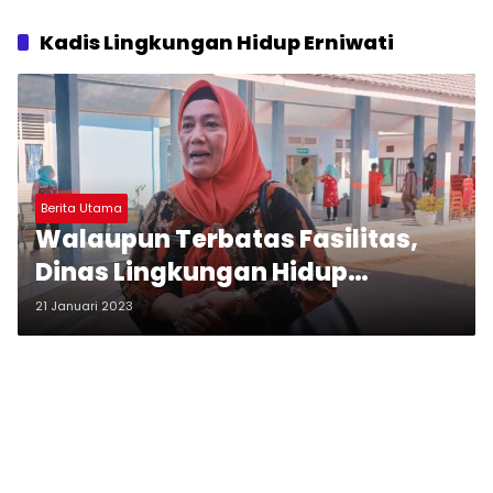
Kadis Lingkungan Hidup Erniwati
Berita Utama
Walaupun Terbatas Fasilitas,
Dinas Lingkungan Hidup
Tapteng Mampu Naikkan PAD
21 Januari 2023
Sampai 136 Persen