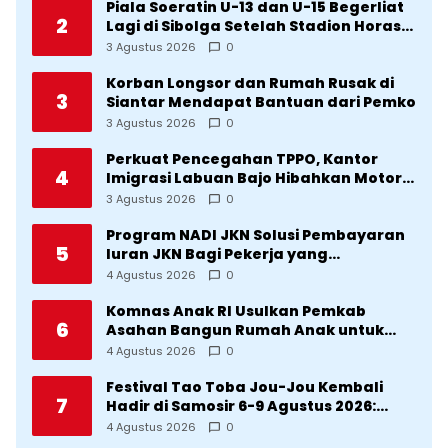
Piala Soeratin U-13 dan U-15 Begerliat
2
Lagi di Sibolga Setelah Stadion Horas
Direvitalisasi Wali Kota
3 Agustus 2026
0
Korban Longsor dan Rumah Rusak di
3
Siantar Mendapat Bantuan dari Pemko
3 Agustus 2026
0
Perkuat Pencegahan TPPO, Kantor
4
Imigrasi Labuan Bajo Hibahkan Motor
Operasional ke Lima Desa di
3 Agustus 2026
0
Manggarai
Program NADI JKN Solusi Pembayaran
5
Iuran JKN Bagi Pekerja yang
Penghasilannya Tidak Tetap
4 Agustus 2026
0
Komnas Anak RI Usulkan Pemkab
6
Asahan Bangun Rumah Anak untuk
Korban Kekerasan
4 Agustus 2026
0
Festival Tao Toba Jou-Jou Kembali
7
Hadir di Samosir 6-9 Agustus 2026:
Datang Saksikan Kemeriahan dan Raih
4 Agustus 2026
0
Peluangnya