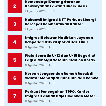
Kemendagri Dorong Gerakan
2
Kewilayahan Lawan Tuberkulosis
1 Agustus 2026
0
Kakanwil Imigrasi NTT Perkuat Sinergi
3
Percepat Pembentukan Kantor
Imigrasi Sumba Timur
1 Agustus 2026
0
Imigrasi Belawan Hadirkan Layanan
4
Pasporia: Urus Paspor di Hari Libur
3 Agustus 2026
0
Piala Soeratin U-13 dan U-15 Begerliat
5
Lagi di Sibolga Setelah Stadion Horas
Direvitalisasi Wali Kota
3 Agustus 2026
0
Korban Longsor dan Rumah Rusak di
6
Siantar Mendapat Bantuan dari Pemko
3 Agustus 2026
0
Perkuat Pencegahan TPPO, Kantor
7
Imigrasi Labuan Bajo Hibahkan Motor
Operasional ke Lima Desa di
3 Agustus 2026
0
Manggarai