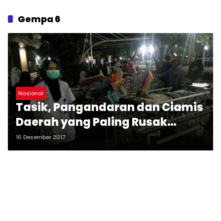
Gempa 6
Nasional
Tasik, Pangandaran dan Ciamis
Daerah yang Paling Rusak
Akibat Gempa
16 Desember 2017