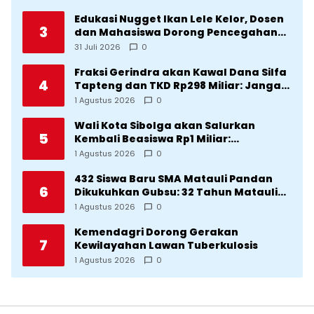
Edukasi Nugget Ikan Lele Kelor, Dosen
3
dan Mahasiswa Dorong Pencegahan
Stunting di Desa Silangkitang
31 Juli 2026
0
Kecamatan Pahae Jae
Fraksi Gerindra akan Kawal Dana Silfa
4
Tapteng dan TKD Rp298 Miliar: Jangan
Sampai Pekerjaan Pusat dan Provinsi
1 Agustus 2026
0
Diklaim Kerjaan Tapteng
Wali Kota Sibolga akan Salurkan
5
Kembali Beasiswa Rp1 Miliar:
Diproritaskan Mahasiswa Korban
1 Agustus 2026
0
Bencana
432 Siswa Baru SMA Matauli Pandan
6
Dikukuhkan Gubsu: 32 Tahun Matauli
Cetak SDM Unggul
1 Agustus 2026
0
Kemendagri Dorong Gerakan
7
Kewilayahan Lawan Tuberkulosis
1 Agustus 2026
0