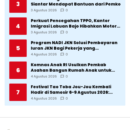
3
Siantar Mendapat Bantuan dari Pemko
3 Agustus 2026
0
Perkuat Pencegahan TPPO, Kantor
4
Imigrasi Labuan Bajo Hibahkan Motor
Operasional ke Lima Desa di
3 Agustus 2026
0
Manggarai
Program NADI JKN Solusi Pembayaran
5
Iuran JKN Bagi Pekerja yang
Penghasilannya Tidak Tetap
4 Agustus 2026
0
Komnas Anak RI Usulkan Pemkab
6
Asahan Bangun Rumah Anak untuk
Korban Kekerasan
4 Agustus 2026
0
Festival Tao Toba Jou-Jou Kembali
7
Hadir di Samosir 6-9 Agustus 2026:
Datang Saksikan Kemeriahan dan Raih
4 Agustus 2026
0
Peluangnya