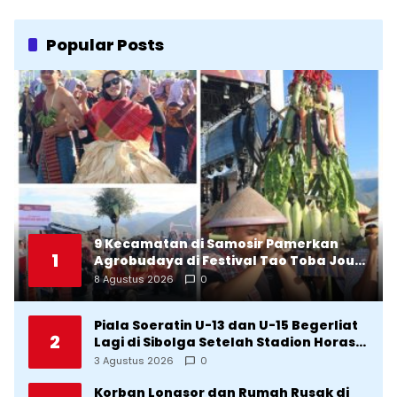
Popular Posts
9 Kecamatan di Samosir Pamerkan
1
Agrobudaya di Festival Tao Toba Jou-
Jou 2026: Membranding Produk Lokal
8 Agustus 2026
0
agar Terkenal
Piala Soeratin U-13 dan U-15 Begerliat
2
Lagi di Sibolga Setelah Stadion Horas
Direvitalisasi Wali Kota
3 Agustus 2026
0
Korban Longsor dan Rumah Rusak di