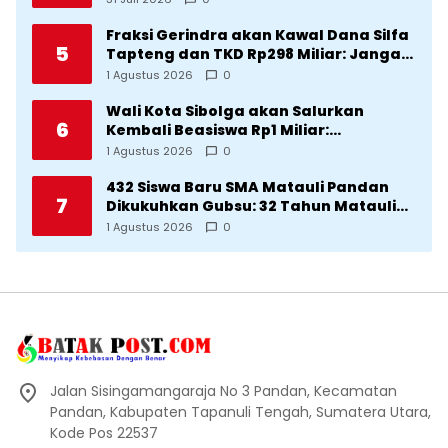
Kecamatan Pahae Jae
Fraksi Gerindra akan Kawal Dana Silfa
5
Tapteng dan TKD Rp298 Miliar: Jangan
Sampai Pekerjaan Pusat dan Provinsi
1 Agustus 2026
0
Diklaim Kerjaan Tapteng
Wali Kota Sibolga akan Salurkan
6
Kembali Beasiswa Rp1 Miliar:
Diproritaskan Mahasiswa Korban
1 Agustus 2026
0
Bencana
432 Siswa Baru SMA Matauli Pandan
7
Dikukuhkan Gubsu: 32 Tahun Matauli
Cetak SDM Unggul
1 Agustus 2026
0
Jalan Sisingamangaraja No 3 Pandan, Kecamatan
Pandan, Kabupaten Tapanuli Tengah, Sumatera Utara,
Kode Pos 22537