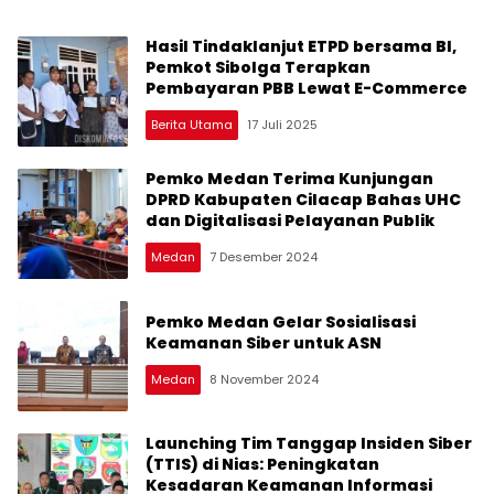
Hasil Tindaklanjut ETPD bersama BI,
Pemkot Sibolga Terapkan
Pembayaran PBB Lewat E-Commerce
Berita Utama
17 Juli 2025
Pemko Medan Terima Kunjungan
DPRD Kabupaten Cilacap Bahas UHC
dan Digitalisasi Pelayanan Publik
Medan
7 Desember 2024
Pemko Medan Gelar Sosialisasi
Keamanan Siber untuk ASN
Medan
8 November 2024
Launching Tim Tanggap Insiden Siber
(TTIS) di Nias: Peningkatan
Kesadaran Keamanan Informasi