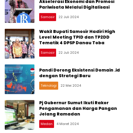
Akselerasi Ekonomi dan Promosi
Pariwisata Melalui Digitalisasi
Samosir
22 Juli 2024
Wakil Bupati Samosir Hadiri High
Level Meeting TPID dan TP2DD
Tematik 4 DPSP Danau Toba
Samosir
22 Juli 2024
Pandi Dorong Eksistensi Domain .id
dengan Strategi Baru
Teknologi
22 Mei 2024
Pj Gubernur Sumut Ikuti Rakor
Pengamanan dan Harga Pangan
Jelang Ramadan
Medan
4 Maret 2024