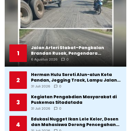
Jalan Arteri Stabat–Pangkalan
1
Brandan Rusak, Pengendara
Terancam Celaka
6 Agustus 2026
0
Herman Hulu Soroti Alun-alun Kota
2
Pandan, Jogging Track, Lampu Jalan
Lingkar Kota yang Tak Terurus
31 Juli 2026
0
Kegiatan Pengabdian Masyarakat di
3
Puskemas Sitadatada
31 Juli 2026
0
Edukasi Nugget Ikan Lele Kelor, Dosen
4
dan Mahasiswa Dorong Pencegahan
Stunting di Desa Silangkitang
31 Juli 2026
0