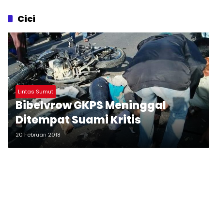
Cici
Lintas Sumut
Bibelvrow GKPS Meninggal
Ditempat Suami Kritis
20 Februari 2018