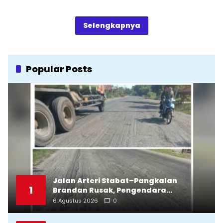
Selengkapnya
Popular Posts
Jalan Arteri Stabat–Pangkalan
1
Brandan Rusak, Pengendara
Terancam Celaka
6 Agustus 2026
0