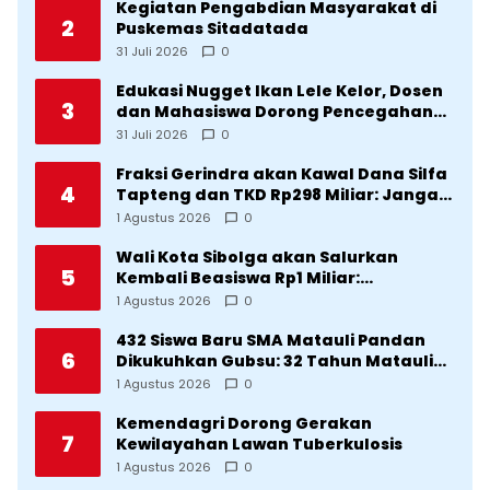
Kegiatan Pengabdian Masyarakat di
2
Puskemas Sitadatada
31 Juli 2026
0
Edukasi Nugget Ikan Lele Kelor, Dosen
3
dan Mahasiswa Dorong Pencegahan
Stunting di Desa Silangkitang
31 Juli 2026
0
Kecamatan Pahae Jae
Fraksi Gerindra akan Kawal Dana Silfa
4
Tapteng dan TKD Rp298 Miliar: Jangan
Sampai Pekerjaan Pusat dan Provinsi
1 Agustus 2026
0
Diklaim Kerjaan Tapteng
Wali Kota Sibolga akan Salurkan
5
Kembali Beasiswa Rp1 Miliar:
Diproritaskan Mahasiswa Korban
1 Agustus 2026
0
Bencana
432 Siswa Baru SMA Matauli Pandan
6
Dikukuhkan Gubsu: 32 Tahun Matauli
Cetak SDM Unggul
1 Agustus 2026
0
Kemendagri Dorong Gerakan
7
Kewilayahan Lawan Tuberkulosis
1 Agustus 2026
0