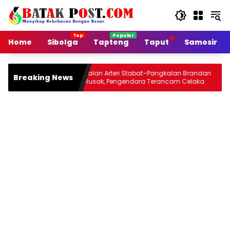
Langsung
ke
konten
Home
Sibolga
Tapteng
Taput
Samosir
Jalan Arteri Stabat–Pangkalan Brandan
Sian
Breaking News
Rusak, Pengendara Terancam Celaka
Jou
mbuhan
Mal