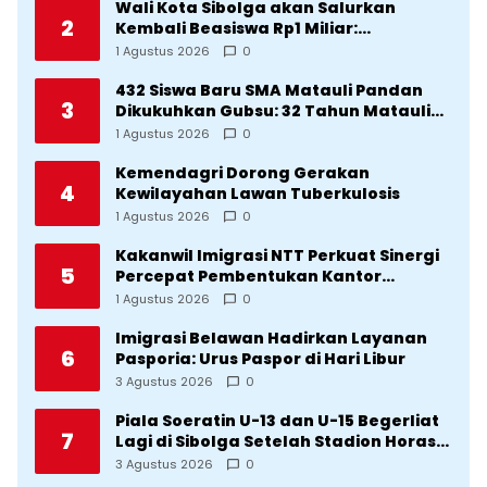
Wali Kota Sibolga akan Salurkan
2
Kembali Beasiswa Rp1 Miliar:
Diproritaskan Mahasiswa Korban
1 Agustus 2026
0
Bencana
432 Siswa Baru SMA Matauli Pandan
3
Dikukuhkan Gubsu: 32 Tahun Matauli
Cetak SDM Unggul
1 Agustus 2026
0
Kemendagri Dorong Gerakan
4
Kewilayahan Lawan Tuberkulosis
1 Agustus 2026
0
Kakanwil Imigrasi NTT Perkuat Sinergi
5
Percepat Pembentukan Kantor
Imigrasi Sumba Timur
1 Agustus 2026
0
Imigrasi Belawan Hadirkan Layanan
6
Pasporia: Urus Paspor di Hari Libur
3 Agustus 2026
0
Piala Soeratin U-13 dan U-15 Begerliat
7
Lagi di Sibolga Setelah Stadion Horas
Direvitalisasi Wali Kota
3 Agustus 2026
0