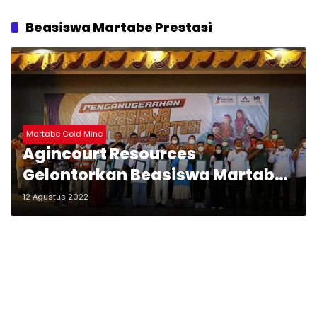
Beasiswa Martabe Prestasi
Martabe Gold Mine
Agincourt Resources
Gelontorkan Beasiswa Martabe
Prestasi Rp 1,87 Miliar
12 Agustus 2022