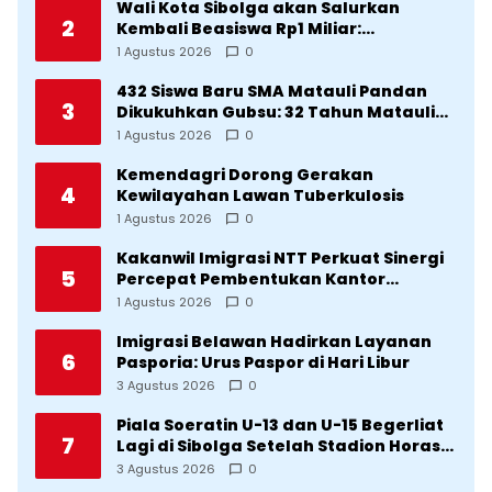
Wali Kota Sibolga akan Salurkan
2
Kembali Beasiswa Rp1 Miliar:
Diproritaskan Mahasiswa Korban
1 Agustus 2026
0
Bencana
432 Siswa Baru SMA Matauli Pandan
3
Dikukuhkan Gubsu: 32 Tahun Matauli
Cetak SDM Unggul
1 Agustus 2026
0
Kemendagri Dorong Gerakan
4
Kewilayahan Lawan Tuberkulosis
1 Agustus 2026
0
Kakanwil Imigrasi NTT Perkuat Sinergi
5
Percepat Pembentukan Kantor
Imigrasi Sumba Timur
1 Agustus 2026
0
Imigrasi Belawan Hadirkan Layanan
6
Pasporia: Urus Paspor di Hari Libur
3 Agustus 2026
0
Piala Soeratin U-13 dan U-15 Begerliat
7
Lagi di Sibolga Setelah Stadion Horas
Direvitalisasi Wali Kota
3 Agustus 2026
0