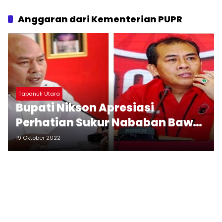
Anggaran dari Kementerian PUPR
Tapanuli Utara
Bupati Nikson Apresiasi
Perhatian Sukur Nababan Bawa
‘Kue Pembangunan’ Rp 59 M ke
19 Oktober 2022
Taput