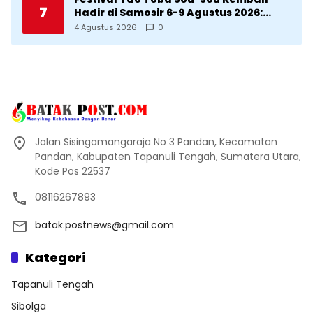
7
Hadir di Samosir 6-9 Agustus 2026:
Datang Saksikan Kemeriahan dan Raih
4 Agustus 2026
0
Peluangnya
Jalan Sisingamangaraja No 3 Pandan, Kecamatan
Pandan, Kabupaten Tapanuli Tengah, Sumatera Utara,
Kode Pos 22537
08116267893
batak.postnews@gmail.com
Kategori
Tapanuli Tengah
Sibolga