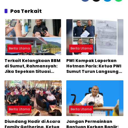
Pos Terkait
Berita Utama
Berita Utama
Terkait Kelangkaan BBM
PWI Kompak Laporkan
di Sumut, Rahmansyah:
Hotman Paris: Ketua PWI
Jika Sepekan Situasi
Sumut Turun Langsung
Tidak Membaik, DPRD
ke Polda
Sumut Keluarkan
Rekomendasi
Berita Utama
Berita Utama
Diundang Hadir di Acara
Jangan Permainkan
Family Gathering, Ketua
Bantuan Korban Banjir: