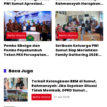
PWI Sumut Apresiasi
Rahmansyah Harapkan
Kepala Kantor Imigrasi
Gubsu Tegur Bupati
Belawan
Masinton
Berita Utama
Berita Utama
Pemko Sibolga dan
Seribuan Keluarga PWI
Pemko Payakumbuh
Sumut Siap Meriahkan
Teken PKS Percepatan
Family Gathering 2026:
Smart City
Ketum PWI Pusat Hadir
Baca Juga
Terkait Kelangkaan BBM di Sumut,
Rahmansyah: Jika Sepekan Situasi
Tidak Membaik, DPRD Sumut
Keluarkan Rekomendasi
Berita Utama
27 Juli 2026