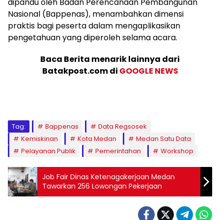
dipandu oleh Badan Perencanaan Pembangunan
Nasional (Bappenas), menambahkan dimensi
praktis bagi peserta dalam mengaplikasikan
pengetahuan yang diperoleh selama acara.
Baca Berita menarik lainnya dari
Batakpost.com di
GOOGLE NEWS
Tag:
Bappenas
Data Regsosek
Kemiskinan
Kota Medan
Medan Satu Data
Pelayanan Publik
Pemerintahan
Workshop
Job Fair Dinas Ketenagakerjaan Medan
Tawarkan 256 Lowongan Pekerjaan