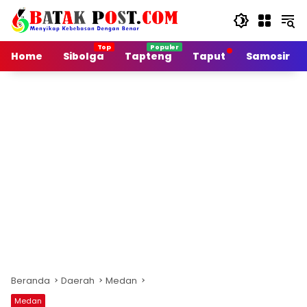
Langsung
ke
konten
Home
Sibolga
Tapteng
Taput
Samosir
Beranda
Daerah
Medan
Medan