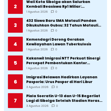
Wali Kota Sibolga akan Salurkan
2
Kembali Beasiswa Rp1 Miliar:
Diproritaskan Mahasiswa Korban
1 Agustus 2026
0
Bencana
432 Siswa Baru SMA Matauli Pandan
3
Dikukuhkan Gubsu: 32 Tahun Matauli
Cetak SDM Unggul
1 Agustus 2026
0
Kemendagri Dorong Gerakan
4
Kewilayahan Lawan Tuberkulosis
1 Agustus 2026
0
Kakanwil Imigrasi NTT Perkuat Sinergi
5
Percepat Pembentukan Kantor
Imigrasi Sumba Timur
1 Agustus 2026
0
Imigrasi Belawan Hadirkan Layanan
6
Pasporia: Urus Paspor di Hari Libur
3 Agustus 2026
0
Piala Soeratin U-13 dan U-15 Begerliat
7
Lagi di Sibolga Setelah Stadion Horas
Direvitalisasi Wali Kota
3 Agustus 2026
0