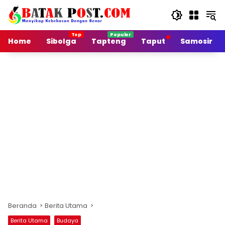
Langsung
ke
konten
Home
Sibolga
Tapteng
Taput
Samosir
Beranda
Berita Utama
Berita Utama
Budaya