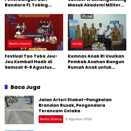
Bandara FL Tobing
Masuk Akademi Militer
Sibolga Menuju Jakarta
2026 Jalur Akselerasi
Jadi Perhatian Anggota
DPR RI Muhammad Lokot
Nasution
Berita Utama
Aslab
Festival Tao Toba Jou-
Komnas Anak RI Usulkan
Jou Kembali Hadir di
Pemkab Asahan Bangun
Samosir 6-9 Agustus
Rumah Anak untuk
2026: Datang Saksikan
Korban Kekerasan
Kemeriahan dan Raih
Peluangnya
Baca Juga
Jalan Arteri Stabat–Pangkalan
Brandan Rusak, Pengendara
Terancam Celaka
Berita Utama
6 Agustus 2026