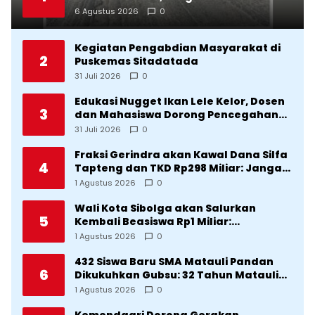
Terancam Celaka
6 Agustus 2026
0
Kegiatan Pengabdian Masyarakat di
2
Puskemas Sitadatada
31 Juli 2026
0
Edukasi Nugget Ikan Lele Kelor, Dosen
3
dan Mahasiswa Dorong Pencegahan
Stunting di Desa Silangkitang
31 Juli 2026
0
Kecamatan Pahae Jae
Fraksi Gerindra akan Kawal Dana Silfa
4
Tapteng dan TKD Rp298 Miliar: Jangan
Sampai Pekerjaan Pusat dan Provinsi
1 Agustus 2026
0
Diklaim Kerjaan Tapteng
Wali Kota Sibolga akan Salurkan
5
Kembali Beasiswa Rp1 Miliar:
Diproritaskan Mahasiswa Korban
1 Agustus 2026
0
Bencana
432 Siswa Baru SMA Matauli Pandan
6
Dikukuhkan Gubsu: 32 Tahun Matauli
Cetak SDM Unggul
1 Agustus 2026
0
Kemendagri Dorong Gerakan