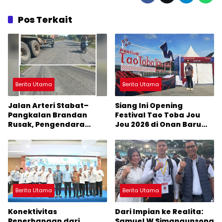
Pos Terkait
Berita Utama
Berita Utama
Jalan Arteri Stabat–
Siang Ini Opening
Pangkalan Brandan
Festival Tao Toba Jou
Rusak, Pengendara
Jou 2026 di Onan Baru
Terancam Celaka
Pangururan: Malamnya
Dihibur Marsada Band
Berita Utama
Berita Utama
Konektivitas
Dari Impian ke Realita:
Penerbangan dari
Samuel W Simangunsong