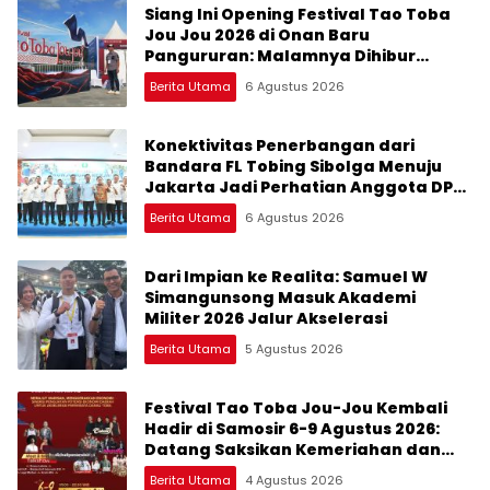
Siang Ini Opening Festival Tao Toba
Jou Jou 2026 di Onan Baru
Pangururan: Malamnya Dihibur
Marsada Band
Berita Utama
6 Agustus 2026
Konektivitas Penerbangan dari
Bandara FL Tobing Sibolga Menuju
Jakarta Jadi Perhatian Anggota DPR
RI Muhammad Lokot Nasution
Berita Utama
6 Agustus 2026
Dari Impian ke Realita: Samuel W
Simangunsong Masuk Akademi
Militer 2026 Jalur Akselerasi
Berita Utama
5 Agustus 2026
Festival Tao Toba Jou-Jou Kembali
Hadir di Samosir 6-9 Agustus 2026:
Datang Saksikan Kemeriahan dan
Raih Peluangnya
Berita Utama
4 Agustus 2026