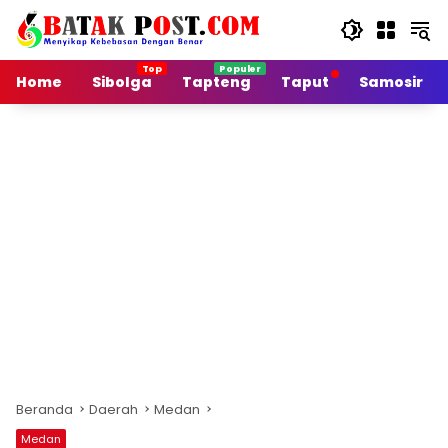
Langsung
ke
konten
Home
Sibolga
Tapteng
Taput
Samosir
Beranda
Daerah
Medan
Medan