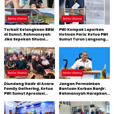
Berita Utama
Berita Utama
Terkait Kelangkaan BBM
PWI Kompak Laporkan
di Sumut, Rahmansyah:
Hotman Paris: Ketua PWI
Jika Sepekan Situasi
Sumut Turun Langsung
Tidak Membaik, DPRD
ke Polda
Sumut Keluarkan
Rekomendasi
Berita Utama
Berita Utama
Diundang Hadir di Acara
Jangan Permainkan
Family Gathering, Ketua
Bantuan Korban Banjir:
PWI Sumut Apresiasi
Rahmansyah Harapkan
Kepala Kantor Imigrasi
Gubsu Tegur Bupati
Belawan
Masinton