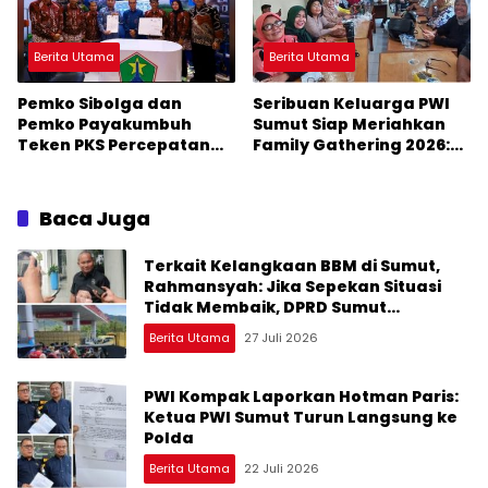
Berita Utama
Berita Utama
Pemko Sibolga dan
Seribuan Keluarga PWI
Pemko Payakumbuh
Sumut Siap Meriahkan
Teken PKS Percepatan
Family Gathering 2026:
Smart City
Ketum PWI Pusat Hadir
Baca Juga
Terkait Kelangkaan BBM di Sumut,
Rahmansyah: Jika Sepekan Situasi
Tidak Membaik, DPRD Sumut
Keluarkan Rekomendasi
Berita Utama
27 Juli 2026
PWI Kompak Laporkan Hotman Paris:
Ketua PWI Sumut Turun Langsung ke
Polda
Berita Utama
22 Juli 2026