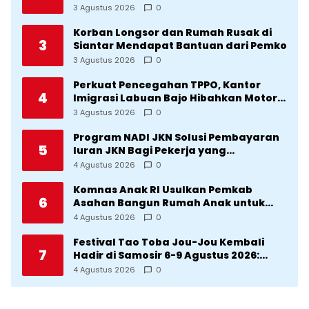
Direvitalisasi Wali Kota
3 Agustus 2026
0
Korban Longsor dan Rumah Rusak di
3
Siantar Mendapat Bantuan dari Pemko
3 Agustus 2026
0
Perkuat Pencegahan TPPO, Kantor
4
Imigrasi Labuan Bajo Hibahkan Motor
Operasional ke Lima Desa di
3 Agustus 2026
0
Manggarai
Program NADI JKN Solusi Pembayaran
5
Iuran JKN Bagi Pekerja yang
Penghasilannya Tidak Tetap
4 Agustus 2026
0
Komnas Anak RI Usulkan Pemkab
6
Asahan Bangun Rumah Anak untuk
Korban Kekerasan
4 Agustus 2026
0
Festival Tao Toba Jou-Jou Kembali
7
Hadir di Samosir 6-9 Agustus 2026:
Datang Saksikan Kemeriahan dan Raih
4 Agustus 2026
0
Peluangnya