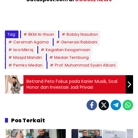
Tag:
BKM Al-Ihsan
Bobby Nasution
Ceramah Agama
Generasi Rabbani
Isra Mikraj
Kegiatan Keagamaan
Masjid Mandiri
Medan Tembung
Pemko Medan
Prof. Muhammad Syukri Albani
Betrand Peto Fokus pada Karier Musik, Soal
Honor dan Investasi Jadi Privasi
Pos Terkait