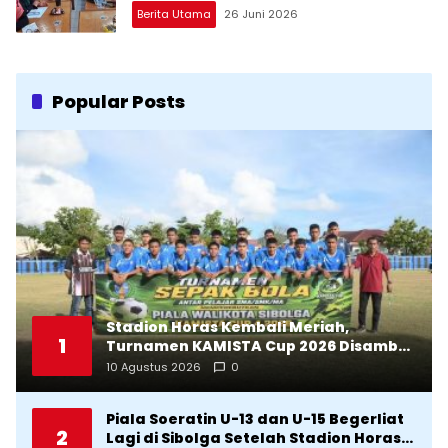
Berita Utama
26 Juni 2026
Popular Posts
Stadion Horas Kembali Meriah,
1
Turnamen KAMISTA Cup 2026 Disambut
Antusias Masyarakat
10 Agustus 2026
0
Piala Soeratin U-13 dan U-15 Begerliat
2
Lagi di Sibolga Setelah Stadion Horas