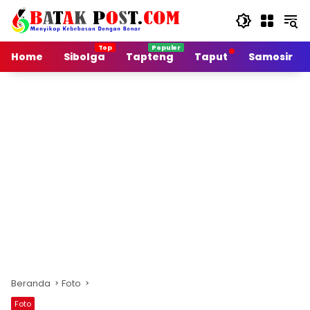
Langsung
ke
konten
Home
Sibolga
Tapteng
Taput
Samosir
Beranda
Foto
Foto