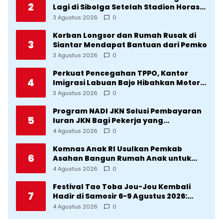
2
Lagi di Sibolga Setelah Stadion Horas
Direvitalisasi Wali Kota
3 Agustus 2026
0
Korban Longsor dan Rumah Rusak di
3
Siantar Mendapat Bantuan dari Pemko
3 Agustus 2026
0
Perkuat Pencegahan TPPO, Kantor
4
Imigrasi Labuan Bajo Hibahkan Motor
Operasional ke Lima Desa di
3 Agustus 2026
0
Manggarai
Program NADI JKN Solusi Pembayaran
5
Iuran JKN Bagi Pekerja yang
Penghasilannya Tidak Tetap
4 Agustus 2026
0
Komnas Anak RI Usulkan Pemkab
6
Asahan Bangun Rumah Anak untuk
Korban Kekerasan
4 Agustus 2026
0
Festival Tao Toba Jou-Jou Kembali
7
Hadir di Samosir 6-9 Agustus 2026:
Datang Saksikan Kemeriahan dan Raih
4 Agustus 2026
0
Peluangnya