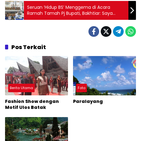
Seruan ‘Hidup BS’ Menggema di Acara
Ramah Tamah Pj Bupati, Bakhtiar: Saya
Yakin Beliau akan Mampu Membangun
Tapanuli Tengah
Pos Terkait
Berita Utama
Foto
Fashion Show dengan
Paralayang
Motif Ulos Batak