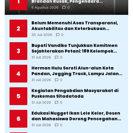
1
Brandan Rusak, Pengendara
Terancam Celaka
6 Agustus 2026
0
Belum Memenuhi Asas Transparansi,
2
Akuntabilitas dan Keterbukaan
Informasi, DPRD Tolak Ranperda
30 Juli 2026
0
Pertanggungjawaban APBD Tapteng
2025
Bupati Vandiko Tunjukkan Komitmen
3
Sejahterakan Petani: 189 Kelompok
Tani Terima Bibit dan Alsintan
31 Juli 2026
0
Herman Hulu Soroti Alun-alun Kota
4
Pandan, Jogging Track, Lampu Jalan
Lingkar Kota yang Tak Terurus
31 Juli 2026
0
Kegiatan Pengabdian Masyarakat di
5
Puskemas Sitadatada
31 Juli 2026
0
Edukasi Nugget Ikan Lele Kelor, Dosen
6
dan Mahasiswa Dorong Pencegahan
Stunting di Desa Silangkitang
31 Juli 2026
0
Kecamatan Pahae Jae