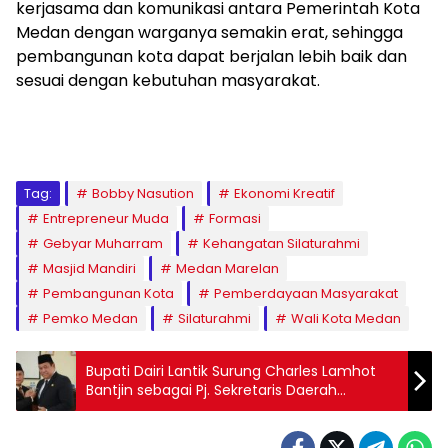
kerjasama dan komunikasi antara Pemerintah Kota
Medan dengan warganya semakin erat, sehingga
pembangunan kota dapat berjalan lebih baik dan
sesuai dengan kebutuhan masyarakat.
Tag:
Bobby Nasution
Ekonomi Kreatif
Entrepreneur Muda
Formasi
Gebyar Muharram
Kehangatan Silaturahmi
Masjid Mandiri
Medan Marelan
Pembangunan Kota
Pemberdayaan Masyarakat
Pemko Medan
Silaturahmi
Wali Kota Medan
Bupati Dairi Lantik Surung Charles Lamhot
Bantjin sebagai Pj. Sekretaris Daerah
Kabupaten Dairi