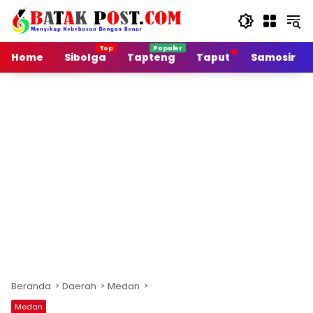
Langsung
ke
konten
Home
Sibolga
Tapteng
Taput
Samosir
Beranda
Daerah
Medan
Medan