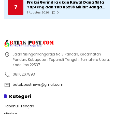
Fraksi Gerindra akan Kawal Dana Silfa
7
Tapteng dan TKD Rp298 Miliar: Jangan
Sampai Pekerjaan Pusat dan Provinsi
1 Agustus 2026
0
Diklaim Kerjaan Tapteng
Jalan Sisingamangaraja No 3 Pandan, Kecamatan
Pandan, Kabupaten Tapanuli Tengah, Sumatera Utara,
Kode Pos 22537
08116267893
batak.postnews@gmail.com
Kategori
Tapanuli Tengah