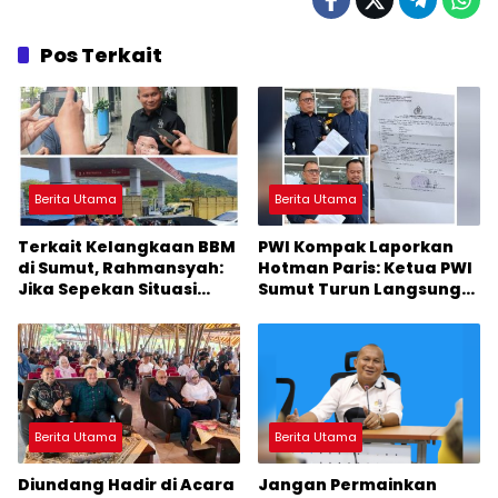
Pos Terkait
Berita Utama
Berita Utama
Terkait Kelangkaan BBM
PWI Kompak Laporkan
di Sumut, Rahmansyah:
Hotman Paris: Ketua PWI
Jika Sepekan Situasi
Sumut Turun Langsung
Tidak Membaik, DPRD
ke Polda
Sumut Keluarkan
Rekomendasi
Berita Utama
Berita Utama
Diundang Hadir di Acara
Jangan Permainkan