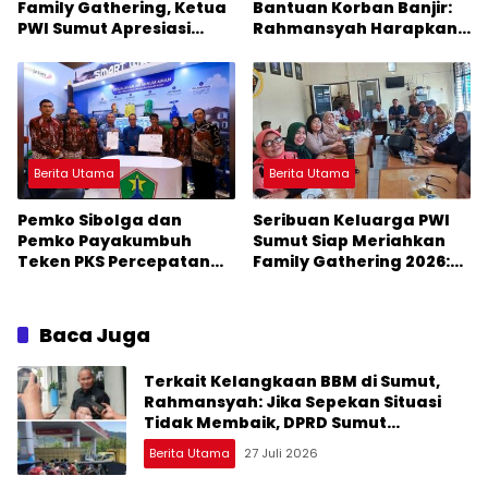
Family Gathering, Ketua
Bantuan Korban Banjir:
PWI Sumut Apresiasi
Rahmansyah Harapkan
Kepala Kantor Imigrasi
Gubsu Tegur Bupati
Belawan
Masinton
Berita Utama
Berita Utama
Pemko Sibolga dan
Seribuan Keluarga PWI
Pemko Payakumbuh
Sumut Siap Meriahkan
Teken PKS Percepatan
Family Gathering 2026:
Smart City
Ketum PWI Pusat Hadir
Baca Juga
Terkait Kelangkaan BBM di Sumut,
Rahmansyah: Jika Sepekan Situasi
Tidak Membaik, DPRD Sumut
Keluarkan Rekomendasi
Berita Utama
27 Juli 2026