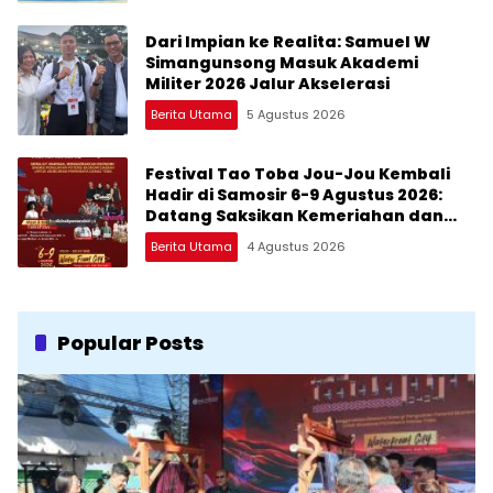
Dari Impian ke Realita: Samuel W
Simangunsong Masuk Akademi
Militer 2026 Jalur Akselerasi
Berita Utama
5 Agustus 2026
Festival Tao Toba Jou-Jou Kembali
Hadir di Samosir 6-9 Agustus 2026:
Datang Saksikan Kemeriahan dan
Raih Peluangnya
Berita Utama
4 Agustus 2026
Popular Posts