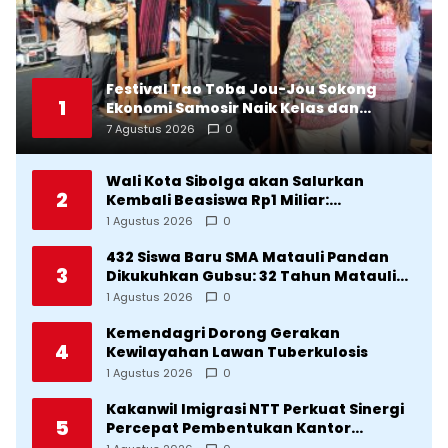
Festival Tao Toba Jou-Jou Sokong
1
Ekonomi Samosir Naik Kelas dan
Pariwisata Menjadi Sumber
7 Agustus 2026
0
Pertumbuhan Ekonomi Baru
Wali Kota Sibolga akan Salurkan
2
Kembali Beasiswa Rp1 Miliar:
Diproritaskan Mahasiswa Korban
1 Agustus 2026
0
Bencana
432 Siswa Baru SMA Matauli Pandan
3
Dikukuhkan Gubsu: 32 Tahun Matauli
Cetak SDM Unggul
1 Agustus 2026
0
Kemendagri Dorong Gerakan
4
Kewilayahan Lawan Tuberkulosis
1 Agustus 2026
0
Kakanwil Imigrasi NTT Perkuat Sinergi
5
Percepat Pembentukan Kantor
Imigrasi Sumba Timur