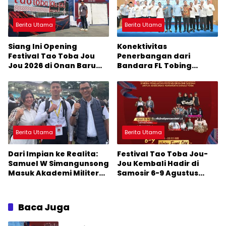
Berita Utama
Berita Utama
Siang Ini Opening
Konektivitas
Festival Tao Toba Jou
Penerbangan dari
Jou 2026 di Onan Baru
Bandara FL Tobing
Pangururan: Malamnya
Sibolga Menuju Jakarta
Dihibur Marsada Band
Jadi Perhatian Anggota
DPR RI Muhammad Lokot
Nasution
Berita Utama
Berita Utama
Dari Impian ke Realita:
Festival Tao Toba Jou-
Samuel W Simangunsong
Jou Kembali Hadir di
Masuk Akademi Militer
Samosir 6-9 Agustus
2026 Jalur Akselerasi
2026: Datang Saksikan
Kemeriahan dan Raih
Peluangnya
Baca Juga