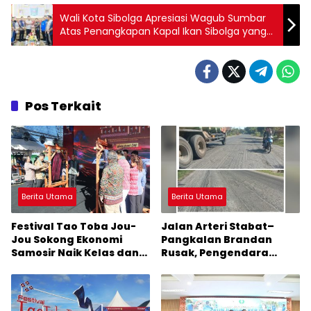
Wali Kota Sibolga Apresiasi Wagub Sumbar
Atas Penangkapan Kapal Ikan Sibolga yang
Melanggar Zona
Pos Terkait
Berita Utama
Berita Utama
Festival Tao Toba Jou-
Jalan Arteri Stabat–
Jou Sokong Ekonomi
Pangkalan Brandan
Samosir Naik Kelas dan
Rusak, Pengendara
Pariwisata Menjadi
Terancam Celaka
Sumber Pertumbuhan
Ekonomi Baru