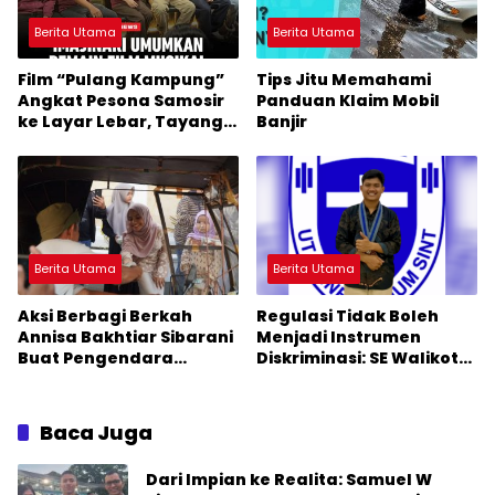
Berita Utama
Berita Utama
Film “Pulang Kampung”
Tips Jitu Memahami
Angkat Pesona Samosir
Panduan Klaim Mobil
ke Layar Lebar, Tayang
Banjir
November 2026
Berita Utama
Berita Utama
Aksi Berbagi Berkah
Regulasi Tidak Boleh
Annisa Bakhtiar Sibarani
Menjadi Instrumen
Buat Pengendara
Diskriminasi: SE Walikota
Terharu
Medan Daging Non Halal
Baca Juga
Dari Impian ke Realita: Samuel W