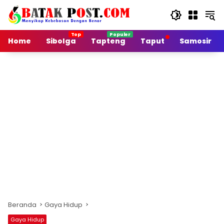
Langsung
ke
konten
Home
Sibolga
Tapteng
Taput
Samosir
Beranda
Gaya Hidup
Gaya Hidup