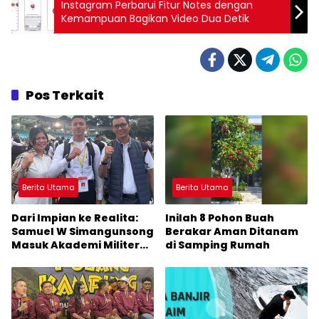
Instagram Perbarui Fitur Notes dengan
Kemampuan Bagikan Video Dua Detik
Pos Terkait
Berita Utama
Berita Utama
Dari Impian ke Realita:
Inilah 8 Pohon Buah
Samuel W Simangunsong
Berakar Aman Ditanam
Masuk Akademi Militer
di Samping Rumah
2026 Jalur Akselerasi