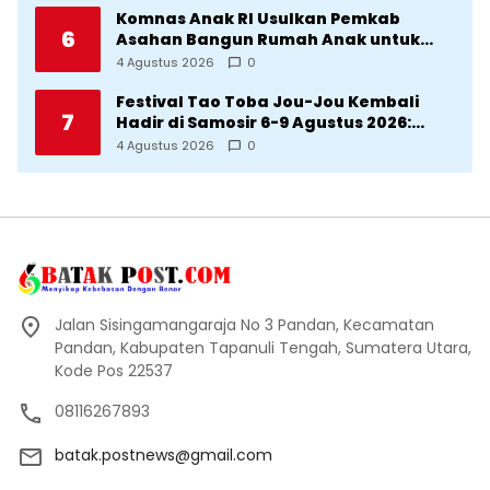
Komnas Anak RI Usulkan Pemkab
6
Asahan Bangun Rumah Anak untuk
Korban Kekerasan
4 Agustus 2026
0
Festival Tao Toba Jou-Jou Kembali
7
Hadir di Samosir 6-9 Agustus 2026:
Datang Saksikan Kemeriahan dan Raih
4 Agustus 2026
0
Peluangnya
Jalan Sisingamangaraja No 3 Pandan, Kecamatan
Pandan, Kabupaten Tapanuli Tengah, Sumatera Utara,
Kode Pos 22537
08116267893
batak.postnews@gmail.com