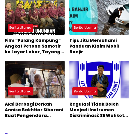
Berita Utama
Berita Utama
Film “Pulang Kampung”
Tips Jitu Memahami
Angkat Pesona Samosir
Panduan Klaim Mobil
ke Layar Lebar, Tayang
Banjir
November 2026
Berita Utama
Berita Utama
Aksi Berbagi Berkah
Regulasi Tidak Boleh
Annisa Bakhtiar Sibarani
Menjadi Instrumen
Buat Pengendara
Diskriminasi: SE Walikota
Terharu
Medan Daging Non Halal