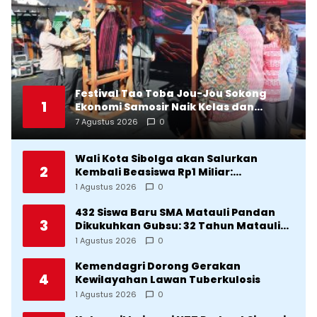
Festival Tao Toba Jou-Jou Sokong
1
Ekonomi Samosir Naik Kelas dan
Pariwisata Menjadi Sumber
7 Agustus 2026
0
Pertumbuhan Ekonomi Baru
Wali Kota Sibolga akan Salurkan
2
Kembali Beasiswa Rp1 Miliar:
Diproritaskan Mahasiswa Korban
1 Agustus 2026
0
Bencana
432 Siswa Baru SMA Matauli Pandan
3
Dikukuhkan Gubsu: 32 Tahun Matauli
Cetak SDM Unggul
1 Agustus 2026
0
Kemendagri Dorong Gerakan
4
Kewilayahan Lawan Tuberkulosis
1 Agustus 2026
0