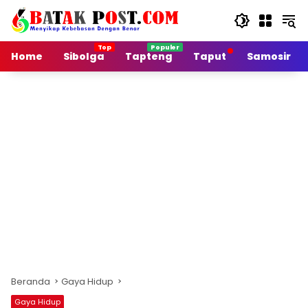
Langsung
ke
konten
Home
Sibolga
Tapteng
Taput
Samosir
Beranda
Gaya Hidup
Gaya Hidup