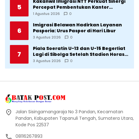
Kakanwil Imigrasi NTT Perkuat Sinergi
5
Percepat Pembentukan Kantor
Imigrasi Sumba Timur
1 Agustus 2026
0
Imigrasi Belawan Hadirkan Layanan
6
Pasporia: Urus Paspor di Hari Libur
3 Agustus 2026
0
Piala Soeratin U-13 dan U-15 Begerliat
7
Lagi di Sibolga Setelah Stadion Horas
Direvitalisasi Wali Kota
3 Agustus 2026
0
Jalan Sisingamangaraja No 3 Pandan, Kecamatan
Pandan, Kabupaten Tapanuli Tengah, Sumatera Utara,
Kode Pos 22537
08116267893