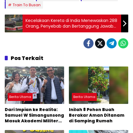
Train To Busan
Kecelakaan Kereta di India Menewaskan 288
Orang, Penyebab dan Bertanggung Jawab
Teridentifikasi
Pos Terkait
Berita Utama
Berita Utama
Dari Impian ke Realita:
Inilah 8 Pohon Buah
Samuel W Simangunsong
Berakar Aman Ditanam
Masuk Akademi Militer
di Samping Rumah
2026 Jalur Akselerasi