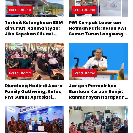
Berita Utama
Berita Utama
Terkait Kelangkaan BBM
PWI Kompak Laporkan
di Sumut, Rahmansyah:
Hotman Paris: Ketua PWI
Jika Sepekan Situasi
Sumut Turun Langsung
Tidak Membaik, DPRD
ke Polda
Sumut Keluarkan
Rekomendasi
Berita Utama
Berita Utama
Diundang Hadir di Acara
Jangan Permainkan
Family Gathering, Ketua
Bantuan Korban Banjir:
PWI Sumut Apresiasi
Rahmansyah Harapkan
Kepala Kantor Imigrasi
Gubsu Tegur Bupati
Belawan
Masinton