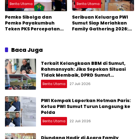
Berita Utama
Berita Utama
Pemko Sibolga dan
Seribuan Keluarga PWI
Pemko Payakumbuh
Sumut Siap Meriahkan
Teken PKS Percepatan
Family Gathering 2026:
Smart City
Ketum PWI Pusat Hadir
Baca Juga
Terkait Kelangkaan BBM di Sumut,
Rahmansyah: Jika Sepekan Situasi
Tidak Membaik, DPRD Sumut
Keluarkan Rekomendasi
Berita Utama
27 Juli 2026
PWI Kompak Laporkan Hotman Paris:
Ketua PWI Sumut Turun Langsung ke
Polda
Berita Utama
22 Juli 2026
Diundang Hadir di Acara Family