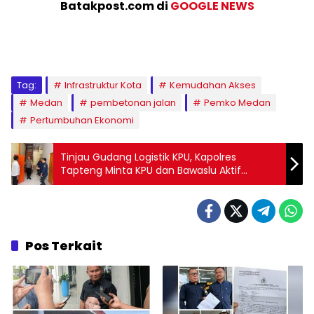
Batakpost.com di
GOOGLE NEWS
Tag:
Infrastruktur Kota
Kemudahan Akses
Medan
pembetonan jalan
Pemko Medan
Pertumbuhan Ekonomi
Tinjau Gudang Logistik KPU, Kapolres
Tapteng Minta KPU dan Bawaslu Aktif
Berkoordinasi dengan Polres
Pos Terkait