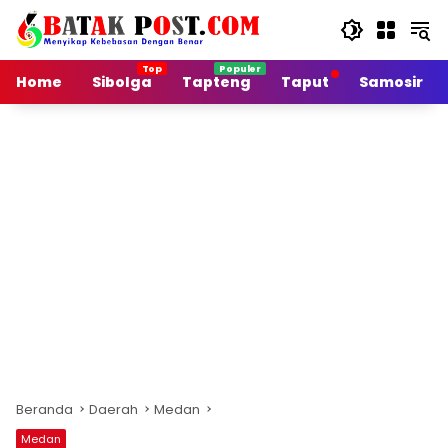
Langsung
ke
konten
Home
Sibolga
Tapteng
Taput
Samosir
Beranda
Daerah
Medan
Medan