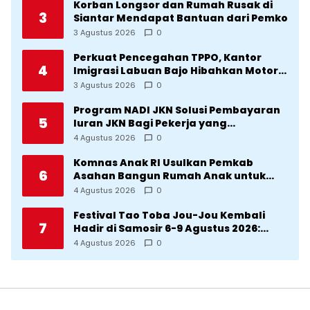
Korban Longsor dan Rumah Rusak di
3
Siantar Mendapat Bantuan dari Pemko
3 Agustus 2026
0
Perkuat Pencegahan TPPO, Kantor
4
Imigrasi Labuan Bajo Hibahkan Motor
Operasional ke Lima Desa di
3 Agustus 2026
0
Manggarai
Program NADI JKN Solusi Pembayaran
5
Iuran JKN Bagi Pekerja yang
Penghasilannya Tidak Tetap
4 Agustus 2026
0
Komnas Anak RI Usulkan Pemkab
6
Asahan Bangun Rumah Anak untuk
Korban Kekerasan
4 Agustus 2026
0
Festival Tao Toba Jou-Jou Kembali
7
Hadir di Samosir 6-9 Agustus 2026:
Datang Saksikan Kemeriahan dan Raih
4 Agustus 2026
0
Peluangnya