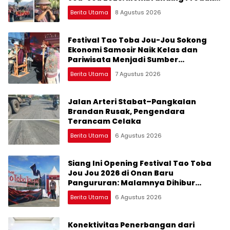
Lokal agar Terkenal
Berita Utama
8 Agustus 2026
Festival Tao Toba Jou-Jou Sokong
Ekonomi Samosir Naik Kelas dan
Pariwisata Menjadi Sumber
Pertumbuhan Ekonomi Baru
Berita Utama
7 Agustus 2026
Jalan Arteri Stabat–Pangkalan
Brandan Rusak, Pengendara
Terancam Celaka
Berita Utama
6 Agustus 2026
Siang Ini Opening Festival Tao Toba
Jou Jou 2026 di Onan Baru
Pangururan: Malamnya Dihibur
Marsada Band
Berita Utama
6 Agustus 2026
Konektivitas Penerbangan dari