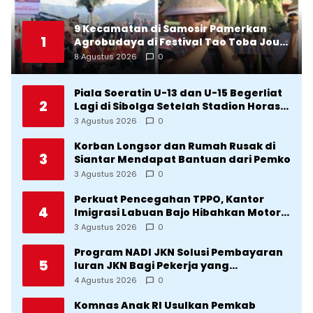
9 Kecamatan di Samosir Pamerkan
1
Agrobudaya di Festival Tao Toba Jou-
Jou 2026: Membranding Produk Lokal
8 Agustus 2026
0
agar Terkenal
Piala Soeratin U-13 dan U-15 Begerliat
2
Lagi di Sibolga Setelah Stadion Horas
Direvitalisasi Wali Kota
3 Agustus 2026
0
Korban Longsor dan Rumah Rusak di
3
Siantar Mendapat Bantuan dari Pemko
3 Agustus 2026
0
Perkuat Pencegahan TPPO, Kantor
4
Imigrasi Labuan Bajo Hibahkan Motor
Operasional ke Lima Desa di
3 Agustus 2026
0
Manggarai
Program NADI JKN Solusi Pembayaran
5
Iuran JKN Bagi Pekerja yang
Penghasilannya Tidak Tetap
4 Agustus 2026
0
Komnas Anak RI Usulkan Pemkab