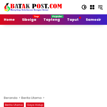
Langsung
ke
konten
Home
Sibolga
Tapteng
Taput
Samosir
Beranda
Berita Utama
Berita Utama
Gaya Hidup