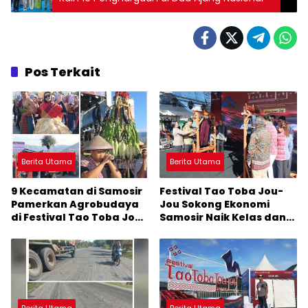
Pos Terkait
Berita Utama
Berita Utama
9 Kecamatan di Samosir
Festival Tao Toba Jou-
Pamerkan Agrobudaya
Jou Sokong Ekonomi
di Festival Tao Toba Jou-
Samosir Naik Kelas dan
Jou 2026: Membranding
Pariwisata Menjadi
Produk Lokal agar
Sumber Pertumbuhan
Terkenal
Ekonomi Baru