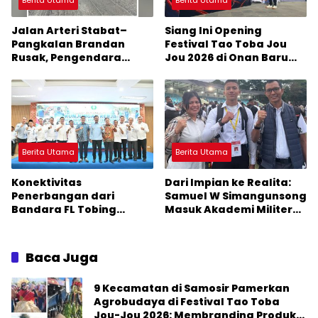
Berita Utama
Berita Utama
Jalan Arteri Stabat–
Siang Ini Opening
Pangkalan Brandan
Festival Tao Toba Jou
Rusak, Pengendara
Jou 2026 di Onan Baru
Terancam Celaka
Pangururan: Malamnya
Dihibur Marsada Band
Berita Utama
Berita Utama
Konektivitas
Dari Impian ke Realita:
Penerbangan dari
Samuel W Simangunsong
Bandara FL Tobing
Masuk Akademi Militer
Sibolga Menuju Jakarta
2026 Jalur Akselerasi
Jadi Perhatian Anggota
DPR RI Muhammad Lokot
Baca Juga
Nasution
9 Kecamatan di Samosir Pamerkan
Agrobudaya di Festival Tao Toba
Jou-Jou 2026: Membranding Produk