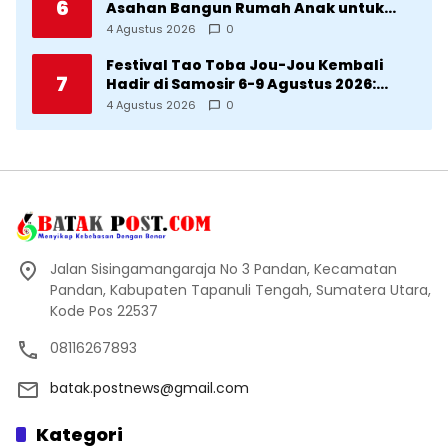
6
Asahan Bangun Rumah Anak untuk
Korban Kekerasan
4 Agustus 2026
0
Festival Tao Toba Jou-Jou Kembali
7
Hadir di Samosir 6-9 Agustus 2026:
Datang Saksikan Kemeriahan dan Raih
4 Agustus 2026
0
Peluangnya
Jalan Sisingamangaraja No 3 Pandan, Kecamatan
Pandan, Kabupaten Tapanuli Tengah, Sumatera Utara,
Kode Pos 22537
08116267893
batak.postnews@gmail.com
Kategori