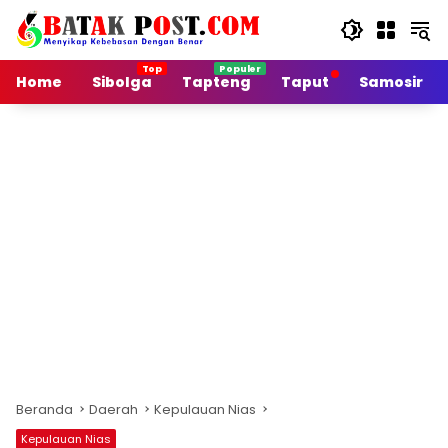
Langsung
ke
konten
Home
Sibolga
Tapteng
Taput
Samosir
Beranda
Daerah
Kepulauan Nias
Kepulauan Nias