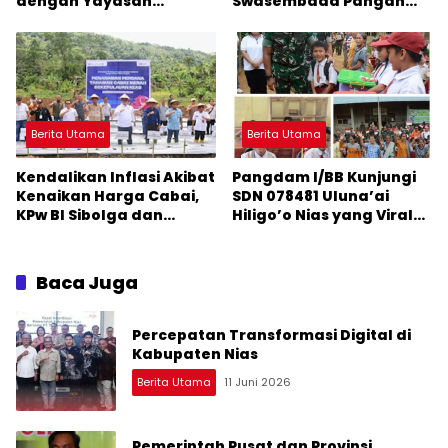
dengan Yayasan
Swasembada Pangan
Matauli untuk
dan Stabilitas Harga
Peningkatan Mutu
Pendidikan
Berita Utama
Berita Utama
Kendalikan Inflasi Akibat
Pangdam I/BB Kunjungi
Kenaikan Harga Cabai,
SDN 078481 Uluna’ai
KPw BI Sibolga dan
Hiligo’o Nias yang Viral
Pemda se-Kepulauan
Karena Tak Ada Guru
Nias Tanam Cabai Merah
Mengajar
Serentak
Baca Juga
Percepatan Transformasi Digital di
Kabupaten Nias
Berita Utama
11 Juni 2026
Pemerintah Pusat dan Provinsi