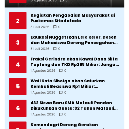
6 Agustus 2026
0
Kegiatan Pengabdian Masyarakat di
2
Puskemas Sitadatada
31 Juli 2026
0
Edukasi Nugget Ikan Lele Kelor, Dosen
3
dan Mahasiswa Dorong Pencegahan
Stunting di Desa Silangkitang
31 Juli 2026
0
Kecamatan Pahae Jae
Fraksi Gerindra akan Kawal Dana Silfa
4
Tapteng dan TKD Rp298 Miliar: Jangan
Sampai Pekerjaan Pusat dan Provinsi
1 Agustus 2026
0
Diklaim Kerjaan Tapteng
Wali Kota Sibolga akan Salurkan
5
Kembali Beasiswa Rp1 Miliar:
Diproritaskan Mahasiswa Korban
1 Agustus 2026
0
Bencana
432 Siswa Baru SMA Matauli Pandan
6
Dikukuhkan Gubsu: 32 Tahun Matauli
Cetak SDM Unggul
1 Agustus 2026
0
Kemendagri Dorong Gerakan