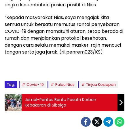
angka kesembuhan pasien positif di Nias.
“Kepada masyarakat Nias, saya mengajak kita
semua untuk bersatu memutus rantai penyebaran
COVID-19 dengan mamatuhi aturan, tetap berada di
rumah dan menjalankan protokol kesehatan,
dengan cara selalu memakai masker, rajin mencuci
tangan serta jaga jarak. (ril.penrem023/KS)
Tag:
Covid- 19
Pulau Nias
Tinjau Kesiapan
Jamal-Pantas Bantu Pasutri Korban
Kebakaran di Sibolga