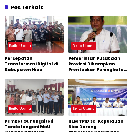
Pos Terkait
Berita Utama
Berita Utama
Percepatan
Pemerintah Pusat dan
Transformasi Digital di
Provinsi Diharapkan
Kabupaten Nias
Proritaskan Peningkatan
Mutu Pendidikan di
Kepulauan Nias
Berita Utama
Berita Utama
Pemkot Gunungsitoli
HLM TPID se-Kepulauan
Tandatangani MoU
Nias Dorong