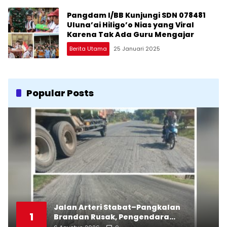
Pangdam I/BB Kunjungi SDN 078481
Uluna’ai Hiligo’o Nias yang Viral
Karena Tak Ada Guru Mengajar
Berita Utama
25 Januari 2025
Popular Posts
Jalan Arteri Stabat–Pangkalan
1
Brandan Rusak, Pengendara
Terancam Celaka