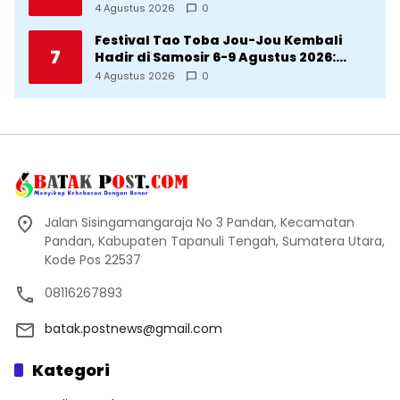
Korban Kekerasan
4 Agustus 2026
0
Festival Tao Toba Jou-Jou Kembali
7
Hadir di Samosir 6-9 Agustus 2026:
Datang Saksikan Kemeriahan dan Raih
4 Agustus 2026
0
Peluangnya
Jalan Sisingamangaraja No 3 Pandan, Kecamatan
Pandan, Kabupaten Tapanuli Tengah, Sumatera Utara,
Kode Pos 22537
08116267893
batak.postnews@gmail.com
Kategori