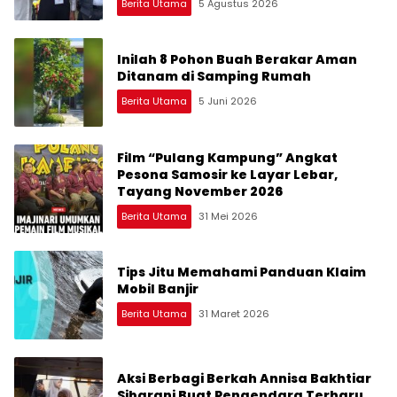
Berita Utama
5 Agustus 2026
Inilah 8 Pohon Buah Berakar Aman
Ditanam di Samping Rumah
Berita Utama
5 Juni 2026
Film “Pulang Kampung” Angkat
Pesona Samosir ke Layar Lebar,
Tayang November 2026
Berita Utama
31 Mei 2026
Tips Jitu Memahami Panduan Klaim
Mobil Banjir
Berita Utama
31 Maret 2026
Aksi Berbagi Berkah Annisa Bakhtiar
Sibarani Buat Pengendara Terharu