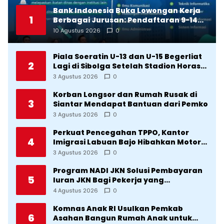
Bank Indonesia Buka Lowongan Kerja
1
Berbagai Jurusan: Pendaftaran 9-14
Agustus 2026
10 Agustus 2026
0
Piala Soeratin U-13 dan U-15 Begerliat
2
Lagi di Sibolga Setelah Stadion Horas
Direvitalisasi Wali Kota
3 Agustus 2026
0
Korban Longsor dan Rumah Rusak di
3
Siantar Mendapat Bantuan dari Pemko
3 Agustus 2026
0
Perkuat Pencegahan TPPO, Kantor
4
Imigrasi Labuan Bajo Hibahkan Motor
Operasional ke Lima Desa di
3 Agustus 2026
0
Manggarai
Program NADI JKN Solusi Pembayaran
5
Iuran JKN Bagi Pekerja yang
Penghasilannya Tidak Tetap
4 Agustus 2026
0
Komnas Anak RI Usulkan Pemkab
6
Asahan Bangun Rumah Anak untuk