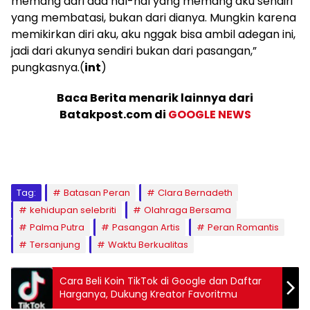
memang dari ada hal-hal yang memang aku sendiri
yang membatasi, bukan dari dianya. Mungkin karena
memikirkan diri aku, aku nggak bisa ambil adegan ini,
jadi dari akunya sendiri bukan dari pasangan,”
pungkasnya.(
int
)
Baca Berita menarik lainnya dari
Batakpost.com di
GOOGLE NEWS
Tag:
Batasan Peran
Clara Bernadeth
kehidupan selebriti
Olahraga Bersama
Palma Putra
Pasangan Artis
Peran Romantis
Tersanjung
Waktu Berkualitas
Cara Beli Koin TikTok di Google dan Daftar
Harganya, Dukung Kreator Favoritmu