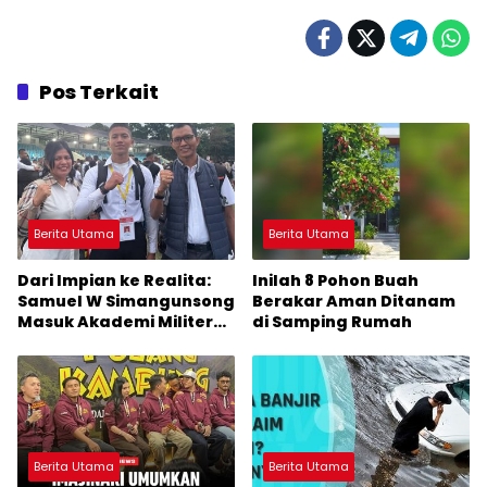
Pos Terkait
Berita Utama
Berita Utama
Dari Impian ke Realita:
Inilah 8 Pohon Buah
Samuel W Simangunsong
Berakar Aman Ditanam
Masuk Akademi Militer
di Samping Rumah
2026 Jalur Akselerasi
Berita Utama
Berita Utama