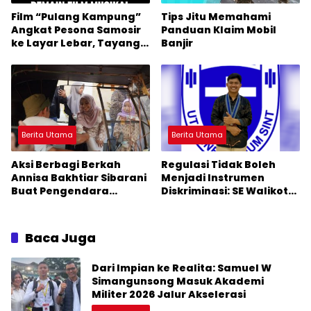
Film “Pulang Kampung”
Tips Jitu Memahami
Angkat Pesona Samosir
Panduan Klaim Mobil
ke Layar Lebar, Tayang
Banjir
November 2026
Berita Utama
Berita Utama
Aksi Berbagi Berkah
Regulasi Tidak Boleh
Annisa Bakhtiar Sibarani
Menjadi Instrumen
Buat Pengendara
Diskriminasi: SE Walikota
Terharu
Medan Daging Non Halal
Baca Juga
Dari Impian ke Realita: Samuel W
Simangunsong Masuk Akademi
Militer 2026 Jalur Akselerasi