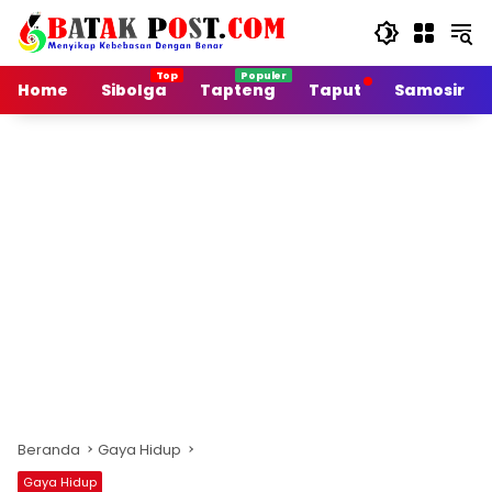
Langsung
ke
konten
Home
Sibolga
Tapteng
Taput
Samosir
Beranda
Gaya Hidup
Gaya Hidup