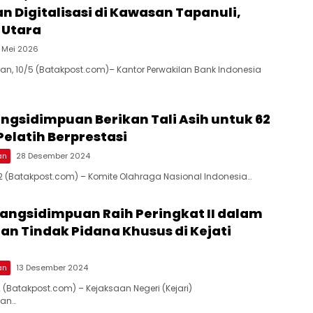
n Digitalisasi di Kawasan Tapanuli,
 Utara
1 Mei 2026
, 10/5 (Batakpost.com)– Kantor Perwakilan Bank Indonesia
ngsidimpuan Berikan Tali Asih untuk 62
Pelatih Berprestasi
an
28 Desember 2024
2 (Batakpost.com) – Komite Olahraga Nasional Indonesia…
dangsidimpuan Raih Peringkat II dalam
n Tindak Pidana Khusus di Kejati
an
13 Desember 2024
 (Batakpost.com) – Kejaksaan Negeri (Kejari)
an…