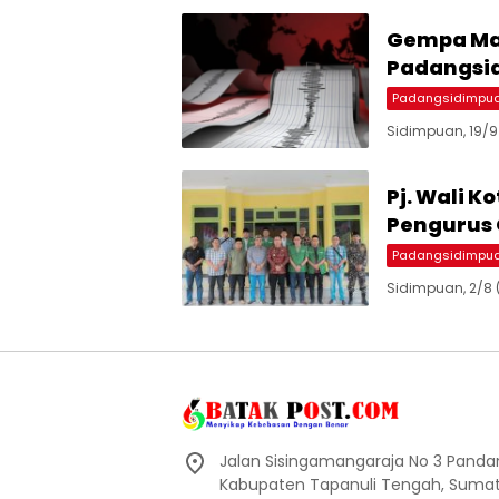
Gempa Mag
Padangsi
Padangsidimpu
Sidimpuan, 19/
Pj. Wali 
Pengurus 
Padangsidimpu
Sidimpuan, 2/8 
Jalan Sisingamangaraja No 3 Pand
Kabupaten Tapanuli Tengah, Sumate