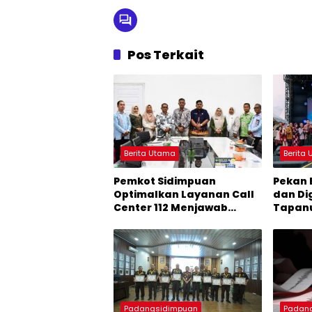
Pos Terkait
Berita Utama
Berita
Pemkot Sidimpuan
Pekan 
Optimalkan Layanan Call
dan Di
Center 112 Menjawab
Tapanu
Laporan Masyarakat
Ekosis
dan Dig
Kawasa
Sumat
Padangsidimpuan
Padan