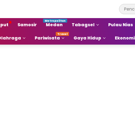
put
Samosir
Medan
Tabagsel
Pulau Nias
Olahraga
Pariwisata
Gaya Hidup
Ekonomi