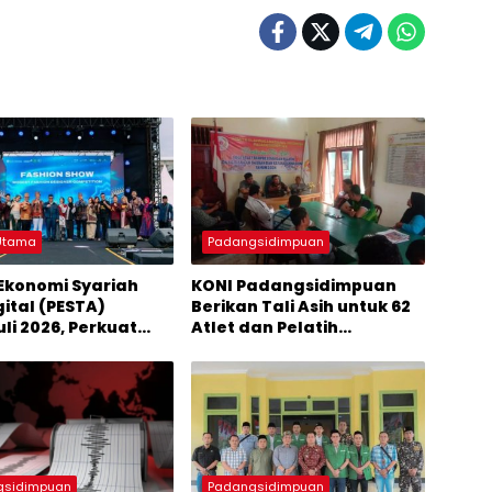
 Utama
Padangsidimpuan
Ekonomi Syariah
KONI Padangsidimpuan
gital (PESTA)
Berikan Tali Asih untuk 62
li 2026, Perkuat
Atlet dan Pelatih
tem Ekonomi Syariah
Berprestasi
italisasi di
n Tapanuli,
era Utara
gsidimpuan
Padangsidimpuan