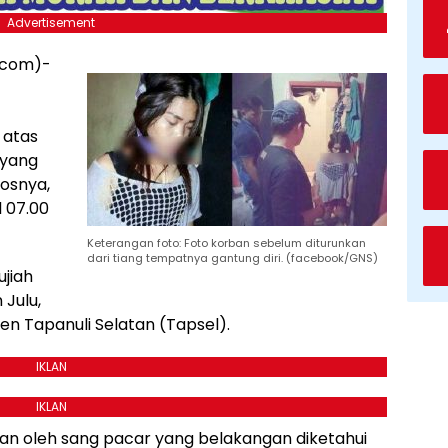
Advertisement
.com)-
 atas
 yang
kosnya,
l 07.00
Keterangan foto: Foto korban sebelum diturunkan
dari tiang tempatnya gantung diri. (facebook/GNS)
jiah
Julu,
n Tapanuli Selatan (Tapsel).
IKLAN
IKLAN
an oleh sang pacar yang belakangan diketahui