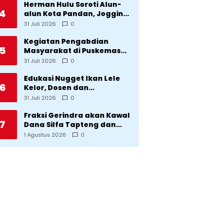
Herman Hulu Soroti Alun-
4
alun Kota Pandan, Jogging
Track, Lampu Jalan Lingkar
31 Juli 2026
0
Kota yang Tak Terurus
Kegiatan Pengabdian
5
Masyarakat di Puskemas
Sitadatada
31 Juli 2026
0
Edukasi Nugget Ikan Lele
6
Kelor, Dosen dan
Mahasiswa Dorong
31 Juli 2026
0
Pencegahan Stunting di
Desa Silangkitang
Fraksi Gerindra akan Kawal
7
Kecamatan Pahae Jae
Dana Silfa Tapteng dan
TKD Rp298 Miliar: Jangan
1 Agustus 2026
0
Sampai Pekerjaan Pusat
dan Provinsi Diklaim
Kerjaan Tapteng