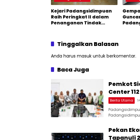
Kejari Padangsidimpuan
Gempa 
Raih Peringkat II dalam
Guncan
Penanganan Tindak
Padan
Pidana Khusus di Kejati
Sumut
Tinggalkan Balasan
Anda harus
masuk
untuk berkomentar.
Baca Juga
Pemkot Si
Center 11
Berita Utama
1
Padangsidimpua
Padangsidimpu
Pekan Eko
Tapanuli 