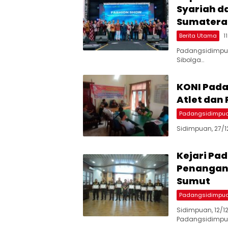
Syariah da
Sumatera
Berita Utama
1
Padangsidimpuan
Sibolga…
KONI Pada
Atlet dan 
Padangsidimpu
Sidimpuan, 27/1
Kejari Pa
Penangana
Sumut
Padangsidimpu
Sidimpuan, 12/12
Padangsidimpu