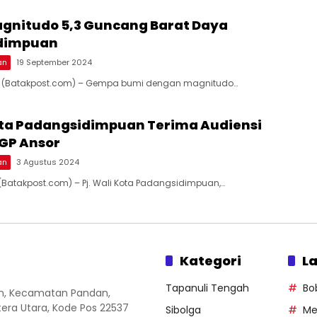
nitudo 5,3 Guncang Barat Daya
dimpuan
an
19 September 2024
9 (Batakpost.com) – Gempa bumi dengan magnitudo…
Kota Padangsidimpuan Terima Audiensi
GP Ansor
an
3 Agustus 2024
(Batakpost.com) – Pj. Wali Kota Padangsidimpuan,…
Kategori
La
Tapanuli Tengah
Bo
an, Kecamatan Pandan,
ra Utara, Kode Pos 22537
Sibolga
Me