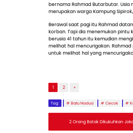
bernama Rahmad Butarbutar. Usia m
merupakan warga Kampung Sipirok, 
Berawal saat pagi itu Rahmad data
korban. Tapi dia menemukan pintu 
berusia 41 tahun itu kemudian mengi
melihat hal mencurigakan. Rahma
untuk melihat hal yang mencurigaka
1
2
»
Tag:
Batu Nadua
Cecok
K
2 Orang Batak Dikukuhkan Jok