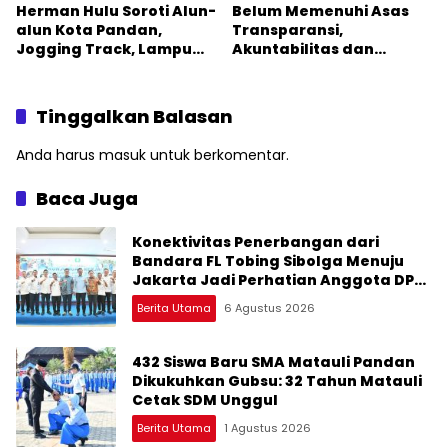
Herman Hulu Soroti Alun-
Belum Memenuhi Asas
alun Kota Pandan,
Transparansi,
Jogging Track, Lampu
Akuntabilitas dan
Jalan Lingkar Kota yang
Keterbukaan Informasi,
Tak Terurus
DPRD Tolak Ranperda
Pertanggungjawaban
Tinggalkan Balasan
APBD Tapteng 2025
Anda harus
masuk
untuk berkomentar.
Baca Juga
Konektivitas Penerbangan dari
Bandara FL Tobing Sibolga Menuju
Jakarta Jadi Perhatian Anggota DPR
RI Muhammad Lokot Nasution
Berita Utama
6 Agustus 2026
432 Siswa Baru SMA Matauli Pandan
Dikukuhkan Gubsu: 32 Tahun Matauli
Cetak SDM Unggul
Berita Utama
1 Agustus 2026