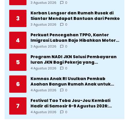
Direvitalisasi Wali Kota
3 Agustus 2026
0
Korban Longsor dan Rumah Rusak di
3
Siantar Mendapat Bantuan dari Pemko
3 Agustus 2026
0
Perkuat Pencegahan TPPO, Kantor
4
Imigrasi Labuan Bajo Hibahkan Motor
Operasional ke Lima Desa di
3 Agustus 2026
0
Manggarai
Program NADI JKN Solusi Pembayaran
5
Iuran JKN Bagi Pekerja yang
Penghasilannya Tidak Tetap
4 Agustus 2026
0
Komnas Anak RI Usulkan Pemkab
6
Asahan Bangun Rumah Anak untuk
Korban Kekerasan
4 Agustus 2026
0
Festival Tao Toba Jou-Jou Kembali
7
Hadir di Samosir 6-9 Agustus 2026:
Datang Saksikan Kemeriahan dan Raih
4 Agustus 2026
0
Peluangnya