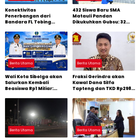
Konektivitas
432 Siswa Baru SMA
Penerbangan dari
Matauli Pandan
Bandara FL Tobing
Dikukuhkan Gubsu: 32
Sibolga Menuju Jakarta
Tahun Matauli Cetak
Jadi Perhatian Anggota
SDM Unggul
DPR RI Muhammad Lokot
Nasution
Berita Utama
Berita Utama
Wali Kota Sibolga akan
Fraksi Gerindra akan
Salurkan Kembali
Kawal Dana Silfa
Beasiswa Rp1 Miliar:
Tapteng dan TKD Rp298
Diproritaskan
Miliar: Jangan Sampai
Mahasiswa Korban
Pekerjaan Pusat dan
Bencana
Provinsi Diklaim Kerjaan
Tapteng
Berita Utama
Berita Utama