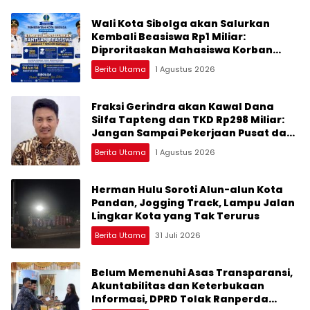
Wali Kota Sibolga akan Salurkan
Kembali Beasiswa Rp1 Miliar:
Diproritaskan Mahasiswa Korban
Bencana
Berita Utama
1 Agustus 2026
Fraksi Gerindra akan Kawal Dana
Silfa Tapteng dan TKD Rp298 Miliar:
Jangan Sampai Pekerjaan Pusat dan
Provinsi Diklaim Kerjaan Tapteng
Berita Utama
1 Agustus 2026
Herman Hulu Soroti Alun-alun Kota
Pandan, Jogging Track, Lampu Jalan
Lingkar Kota yang Tak Terurus
Berita Utama
31 Juli 2026
Belum Memenuhi Asas Transparansi,
Akuntabilitas dan Keterbukaan
Informasi, DPRD Tolak Ranperda