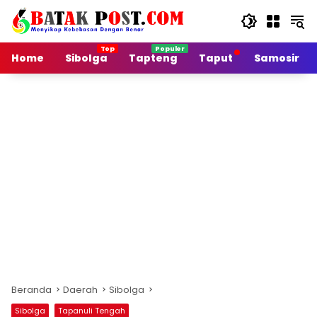
Langsung
ke
konten
Home
Sibolga
Tapteng
Taput
Samosir
Beranda
Daerah
Sibolga
Sibolga
Tapanuli Tengah