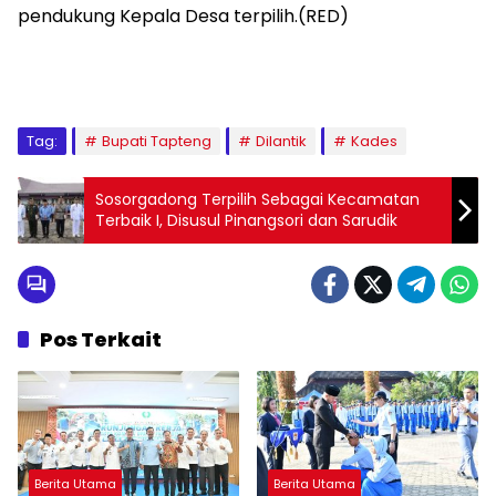
pendukung Kepala Desa terpilih.(RED)
Tag:
Bupati Tapteng
Dilantik
Kades
Sosorgadong Terpilih Sebagai Kecamatan
Terbaik I, Disusul Pinangsori dan Sarudik
Pos Terkait
Berita Utama
Berita Utama