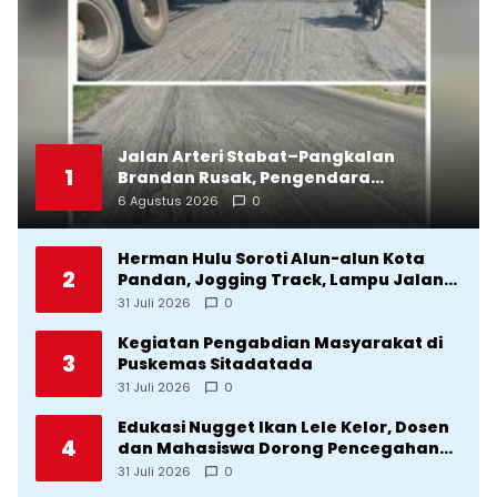
Jalan Arteri Stabat–Pangkalan
1
Brandan Rusak, Pengendara
Terancam Celaka
6 Agustus 2026
0
Herman Hulu Soroti Alun-alun Kota
2
Pandan, Jogging Track, Lampu Jalan
Lingkar Kota yang Tak Terurus
31 Juli 2026
0
Kegiatan Pengabdian Masyarakat di
3
Puskemas Sitadatada
31 Juli 2026
0
Edukasi Nugget Ikan Lele Kelor, Dosen
4
dan Mahasiswa Dorong Pencegahan
Stunting di Desa Silangkitang
31 Juli 2026
0
Kecamatan Pahae Jae