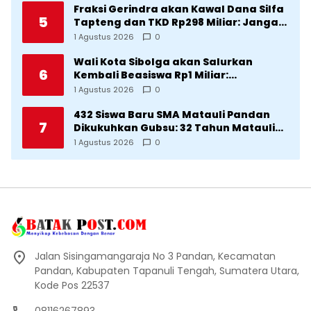
Fraksi Gerindra akan Kawal Dana Silfa
5
Tapteng dan TKD Rp298 Miliar: Jangan
Sampai Pekerjaan Pusat dan Provinsi
1 Agustus 2026
0
Diklaim Kerjaan Tapteng
Wali Kota Sibolga akan Salurkan
6
Kembali Beasiswa Rp1 Miliar:
Diproritaskan Mahasiswa Korban
1 Agustus 2026
0
Bencana
432 Siswa Baru SMA Matauli Pandan
7
Dikukuhkan Gubsu: 32 Tahun Matauli
Cetak SDM Unggul
1 Agustus 2026
0
Jalan Sisingamangaraja No 3 Pandan, Kecamatan
Pandan, Kabupaten Tapanuli Tengah, Sumatera Utara,
Kode Pos 22537
08116267893