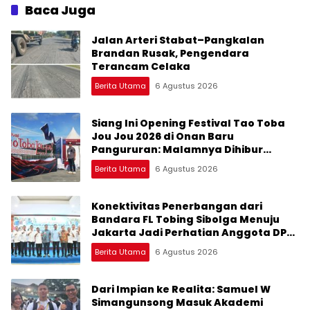
Peluangnya
Baca Juga
Jalan Arteri Stabat–Pangkalan
Brandan Rusak, Pengendara
Terancam Celaka
Berita Utama
6 Agustus 2026
Siang Ini Opening Festival Tao Toba
Jou Jou 2026 di Onan Baru
Pangururan: Malamnya Dihibur
Marsada Band
Berita Utama
6 Agustus 2026
Konektivitas Penerbangan dari
Bandara FL Tobing Sibolga Menuju
Jakarta Jadi Perhatian Anggota DPR
RI Muhammad Lokot Nasution
Berita Utama
6 Agustus 2026
Dari Impian ke Realita: Samuel W
Simangunsong Masuk Akademi