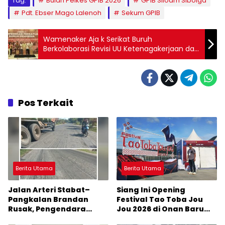
Tag:
Bulan Pelkes GPIB 2026
GPIB Siloam Sibolga
Pdt. Ebser Mago Lalenoh
Sekum GPIB
Wamenaker Aja k Serikat Buruh
Berkolaborasi Revisi UU Ketenagakerjaan dan
Regulasi K3
Pos Terkait
Berita Utama
Berita Utama
Jalan Arteri Stabat–
Siang Ini Opening
Pangkalan Brandan
Festival Tao Toba Jou
Rusak, Pengendara
Jou 2026 di Onan Baru
Terancam Celaka
Pangururan: Malamnya