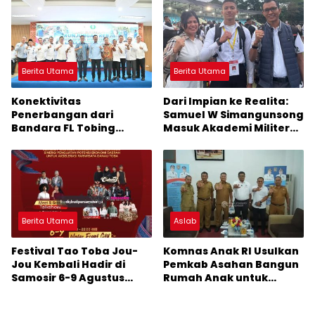
Dihibur Marsada Band
Berita Utama
Berita Utama
Konektivitas
Dari Impian ke Realita:
Penerbangan dari
Samuel W Simangunsong
Bandara FL Tobing
Masuk Akademi Militer
Sibolga Menuju Jakarta
2026 Jalur Akselerasi
Jadi Perhatian Anggota
DPR RI Muhammad Lokot
Nasution
Berita Utama
Aslab
Festival Tao Toba Jou-
Komnas Anak RI Usulkan
Jou Kembali Hadir di
Pemkab Asahan Bangun
Samosir 6-9 Agustus
Rumah Anak untuk
2026: Datang Saksikan
Korban Kekerasan
Kemeriahan dan Raih