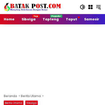
Langsung
ke
konten
Home
Sibolga
Tapteng
Taput
Samosir
Beranda
Berita Utama
Berita Utama
Sibolga