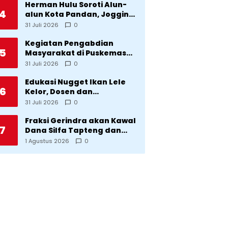
Herman Hulu Soroti Alun-
4
alun Kota Pandan, Jogging
Track, Lampu Jalan Lingkar
31 Juli 2026
0
Kota yang Tak Terurus
Kegiatan Pengabdian
5
Masyarakat di Puskemas
Sitadatada
31 Juli 2026
0
Edukasi Nugget Ikan Lele
6
Kelor, Dosen dan
Mahasiswa Dorong
31 Juli 2026
0
Pencegahan Stunting di
Desa Silangkitang
Fraksi Gerindra akan Kawal
7
Kecamatan Pahae Jae
Dana Silfa Tapteng dan
TKD Rp298 Miliar: Jangan
1 Agustus 2026
0
Sampai Pekerjaan Pusat
dan Provinsi Diklaim
Kerjaan Tapteng