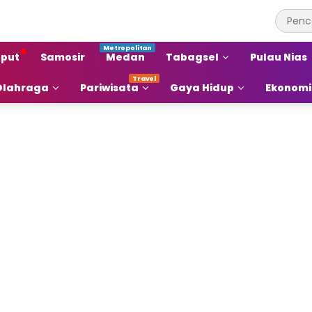
put
Samosir
Medan
Tabagsel
Pulau Nias
Olahraga
Pariwisata
Gaya Hidup
Ekonomi