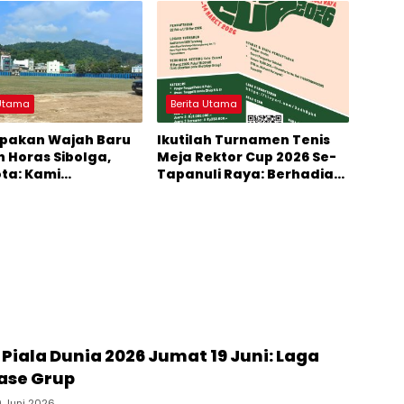
onship 2026
 Utama
Berita Utama
pakan Wajah Baru
Ikutilah Turnamen Tenis
n Horas Sibolga,
Meja Rektor Cup 2026 Se-
ota: Kami
Tapanuli Raya: Berhadiah
ikan Fungsi
Jutaan Rupiah
n Horas
 Piala Dunia 2026 Jumat 19 Juni: Laga
ase Grup
9 Juni 2026