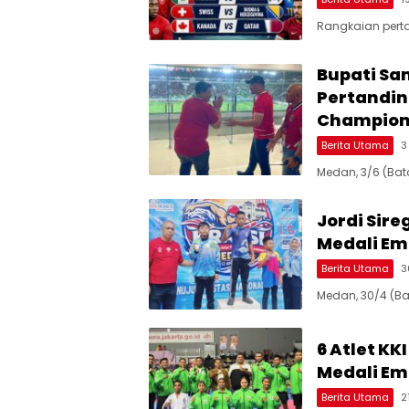
Rangkaian pert
Bupati Sa
Pertandin
Champion
Berita Utama
3
Medan, 3/6 (Ba
Jordi Sire
Medali Em
Berita Utama
3
Medan, 30/4 (B
6 Atlet KK
Medali Em
Berita Utama
2