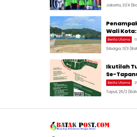
Jakarta, 21/4 (
Penampaka
Wali Kota
Berita Utama
1
Sibolga, 11/3 (
Ikutilah 
Se-Tapanu
Berita Utama
2
Taput, 25/2 (Ba