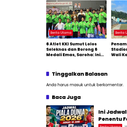
Champi
Berita Utama
Berita
6 Atlet KKI Sumut Lolos
Penam
Seleknas dan Borong 6
Stadio
Medali Emas, Saroha: Ini
Wali K
Awal yang Bagus
Kembal
Stadio
Tinggalkan Balasan
Anda harus
masuk
untuk berkomentar.
Baca Juga
Ini Jadwal
Penentu F
Berita Utama
1