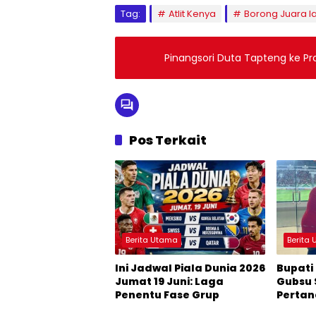
Tag:
Atlit Kenya
Borong Juara la
Pinangsori Duta Tapteng ke P
Pos Terkait
Berita Utama
Berita
Ini Jadwal Piala Dunia 2026
Bupati
Jumat 19 Juni: Laga
Gubsu 
Penentu Fase Grup
Pertan
Boys’ 