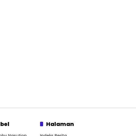
bel
Halaman
bby Nasution
Indeks Berita