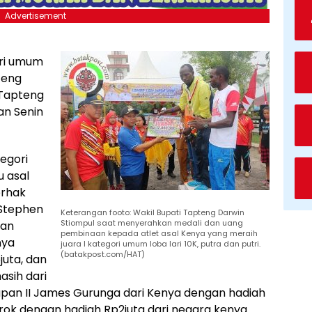
Advertisement
ori umum
teng
 Tapteng
an Senin
egori
u asal
erhak
 Stephen
Keterangan footo: Wakil Bupati Tapteng Darwin
Stiompul saat menyerahkan medali dan uang
gan
pembinaan kepada atlet asal Kenya yang meraih
nya
juara I kategori umum loba lari 10K, putra dan putri.
(batakpost.com/HAT)
juta, dan
asih dari
apan II James Gurunga dari Kenya dengan hadiah
prok dengan hadiah Rp2juta dari negara kenya.