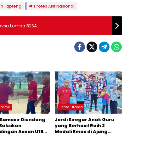
ri Tapteng
Protes Atlit Nasional
rovsu Lomba B2SA
 Utama
Berita Utama
 Samosir Diundang
Jordi Siregar Anak Guru
Saksikan
yang Berhasil Raih 2
dingan Asean U19
Medali Emas di Ajang
Bank Sumut
KRAPSI