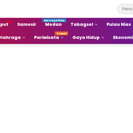
put
Samosir
Medan
Tabagsel
Pulau Nias
Olahraga
Pariwisata
Gaya Hidup
Ekonomi