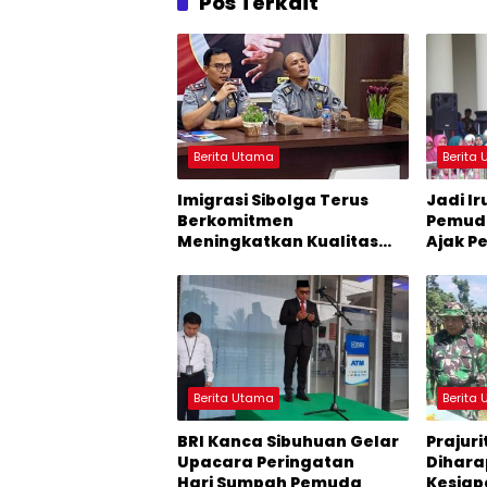
Pos Terkait
Berita Utama
Berita
Imigrasi Sibolga Terus
Jadi I
Berkomitmen
Pemuda
Meningkatkan Kualitas
Ajak Pe
Layanan di UKK
dan Pe
Mandailing Natal
Berita Utama
Berita
BRI Kanca Sibuhuan Gelar
Prajuri
Upacara Peringatan
Dihara
Hari Sumpah Pemuda
Kesiap