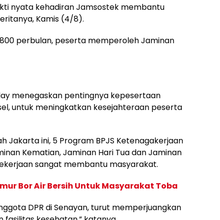
ukti nyata kehadiran Jamsostek membantu
beritanya, Kamis (4/8).
6.800 perbulan, peserta memperoleh Jaminan
ulay menegaskan pentingnya kepesertaan
l, untuk meningkatkan kesejahteraan peserta
ah Jakarta ini, 5 Program BPJS Ketenagakerjaan
aminan Kematian, Jaminan Hari Tua dan Jaminan
 Pekerjaan sangat membantu masyarakat.
ur Bor Air Bersih Untuk Masyarakat Toba
 Anggota DPR di Senayan, turut memperjuangkan
fasilitas kesehatan,” katanya.