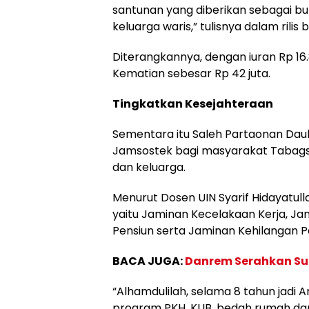
santunan yang diberikan sebagai b
keluarga waris,” tulisnya dalam rilis 
Diterangkannya, dengan iuran Rp 1
Kematian sebesar Rp 42 juta.
Tingkatkan Kesejahteraan
Sementara itu Saleh Partaonan Da
Jamsostek bagi masyarakat Tabagse
dan keluarga.
Menurut Dosen UIN Syarif Hidayatull
yaitu Jaminan Kecelakaan Kerja, J
Pensiun serta Jaminan Kehilangan
BACA JUGA:
Danrem Serahkan Sum
“Alhamdulilah, selama 8 tahun jadi
program PKH, KUB, bedah rumah dan 