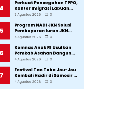
Perkuat Pencegahan TPPO,
4
Kantor Imigrasi Labuan
Bajo Hibahkan Motor
3 Agustus 2026
0
Operasional ke Lima Desa
di Manggarai
Program NADI JKN Solusi
5
Pembayaran Iuran JKN
Bagi Pekerja yang
4 Agustus 2026
0
Penghasilannya Tidak
Tetap
Komnas Anak RI Usulkan
6
Pemkab Asahan Bangun
Rumah Anak untuk Korban
4 Agustus 2026
0
Kekerasan
Festival Tao Toba Jou-Jou
7
Kembali Hadir di Samosir 6-
9 Agustus 2026: Datang
4 Agustus 2026
0
Saksikan Kemeriahan dan
Raih Peluangnya