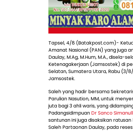
Tapsel, 4/8 (Batakpost.com)- Ketua
Amanat Nasional (PAN) yang juga ang
Daulay, M.Ag, M.Hum, M.A., disela-se
Ketenagakerjaan (Jamsostek) di pela
Selatan, Sumatera Utara, Rabu (3
Jamsostek.
Saleh yang hadir bersama Sekretari
Parulian Nasution, MM, untuk meny
juta bagi 3 ahli waris, yang didamp
Padangsidimpuan
Dr Sanco Simanul
santunan ini juga disaksikan ratusa
Saleh Partaonan Daulay, pada reses