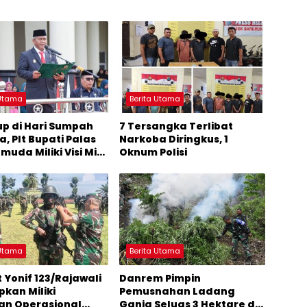
 Utama
Berita Utama
rup di Hari Sumpah
7 Tersangka Terlibat
, Plt Bupati Palas
Narkoba Diringkus, 1
muda Miliki Visi Misi
Oknum Polisi
ran Strategis
 Utama
Berita Utama
t Yonif 123/Rajawali
Danrem Pimpin
pkan Miliki
Pemusnahan Ladang
an Operasional
Ganja Seluas 3 Hektare di