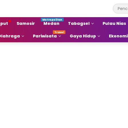
put
Samosir
Medan
Tabagsel
Pulau Nias
Olahraga
Pariwisata
Gaya Hidup
Ekonomi