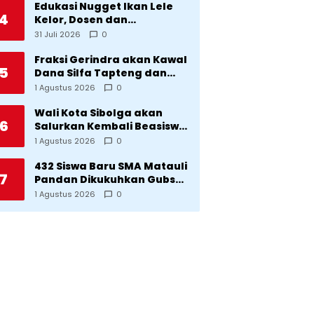
Edukasi Nugget Ikan Lele
4
Kelor, Dosen dan
Mahasiswa Dorong
31 Juli 2026
0
Pencegahan Stunting di
Desa Silangkitang
Fraksi Gerindra akan Kawal
5
Kecamatan Pahae Jae
Dana Silfa Tapteng dan
TKD Rp298 Miliar: Jangan
1 Agustus 2026
0
Sampai Pekerjaan Pusat
dan Provinsi Diklaim
Wali Kota Sibolga akan
6
Kerjaan Tapteng
Salurkan Kembali Beasiswa
Rp1 Miliar: Diproritaskan
1 Agustus 2026
0
Mahasiswa Korban
Bencana
432 Siswa Baru SMA Matauli
7
Pandan Dikukuhkan Gubsu:
32 Tahun Matauli Cetak
1 Agustus 2026
0
SDM Unggul