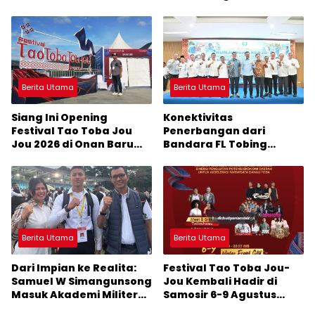
Pariwisata Menjadi
Terancam Celaka
Sumber Pertumbuhan
Ekonomi Baru
Berita Utama
Berita Utama
Siang Ini Opening
Konektivitas
Festival Tao Toba Jou
Penerbangan dari
Jou 2026 di Onan Baru
Bandara FL Tobing
Pangururan: Malamnya
Sibolga Menuju Jakarta
Dihibur Marsada Band
Jadi Perhatian Anggota
DPR RI Muhammad Lokot
Nasution
Berita Utama
Berita Utama
Dari Impian ke Realita:
Festival Tao Toba Jou-
Samuel W Simangunsong
Jou Kembali Hadir di
Masuk Akademi Militer
Samosir 6-9 Agustus
2026 Jalur Akselerasi
2026: Datang Saksikan