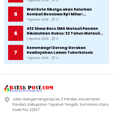
1 Agustus 2026
0
Diklaim Kerjaan Tapteng
Wali Kota Sibolga akan Salurkan
5
Kembali Beasiswa Rp1 Miliar:
Diproritaskan Mahasiswa Korban
1 Agustus 2026
0
Bencana
432 Siswa Baru SMA Matauli Pandan
6
Dikukuhkan Gubsu: 32 Tahun Matauli
Cetak SDM Unggul
1 Agustus 2026
0
Kemendagri Dorong Gerakan
7
Kewilayahan Lawan Tuberkulosis
1 Agustus 2026
0
Jalan Sisingamangaraja No 3 Pandan, Kecamatan
Pandan, Kabupaten Tapanuli Tengah, Sumatera Utara,
Kode Pos 22537