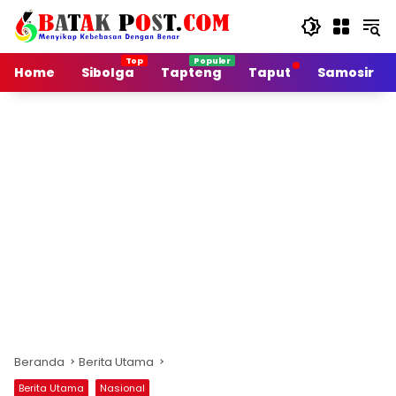
Langsung
ke
konten
Home
Sibolga
Tapteng
Taput
Samosir
Beranda
Berita Utama
Berita Utama
Nasional