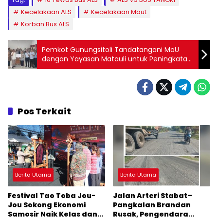
Kecelakaan ALS
Kecelakaan Maut
Korban Bus ALS
Pemkot Gunungsitoli Tandatangani MoU
dengan Yayasan Matauli untuk Peningkatan
Mutu Pendidikan
Pos Terkait
Berita Utama
Berita Utama
Festival Tao Toba Jou-
Jalan Arteri Stabat–
Jou Sokong Ekonomi
Pangkalan Brandan
Samosir Naik Kelas dan
Rusak, Pengendara