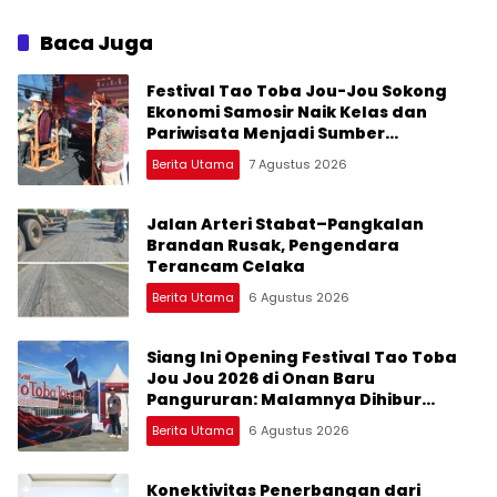
Kemeriahan dan Raih
Peluangnya
Baca Juga
Festival Tao Toba Jou-Jou Sokong
Ekonomi Samosir Naik Kelas dan
Pariwisata Menjadi Sumber
Pertumbuhan Ekonomi Baru
Berita Utama
7 Agustus 2026
Jalan Arteri Stabat–Pangkalan
Brandan Rusak, Pengendara
Terancam Celaka
Berita Utama
6 Agustus 2026
Siang Ini Opening Festival Tao Toba
Jou Jou 2026 di Onan Baru
Pangururan: Malamnya Dihibur
Marsada Band
Berita Utama
6 Agustus 2026
Konektivitas Penerbangan dari