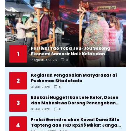
Festival Tao Toba Jou-Jou Sokong
1
Ekonomi Samosir Naik Kelas dan
Pariwisata Menjadi Sumber
7 Agustus 2026
0
Pertumbuhan Ekonomi Baru
Kegiatan Pengabdian Masyarakat di
2
Puskemas Sitadatada
31 Juli 2026
0
Edukasi Nugget Ikan Lele Kelor, Dosen
3
dan Mahasiswa Dorong Pencegahan
Stunting di Desa Silangkitang
31 Juli 2026
0
Kecamatan Pahae Jae
Fraksi Gerindra akan Kawal Dana Silfa
4
Tapteng dan TKD Rp298 Miliar: Jangan
Sampai Pekerjaan Pusat dan Provinsi