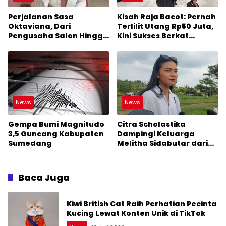
Perjalanan Sasa
Kisah Raja Bacot: Pernah
Oktaviana, Dari
Terlilit Utang Rp50 Juta,
Pengusaha Salon Hingga
Kini Sukses Berkat
Dikenal sebagai
Konten Digital
Streamer Game
News
News
Gempa Bumi Magnitudo
Citra Scholastika
3,5 Guncang Kabupaten
Dampingi Keluarga
Sumedang
Melitha Sidabutar dari
Rumah Duka Hingga
Pemakaman
Baca Juga
Kiwi British Cat Raih Perhatian Pecinta
Kucing Lewat Konten Unik di TikTok