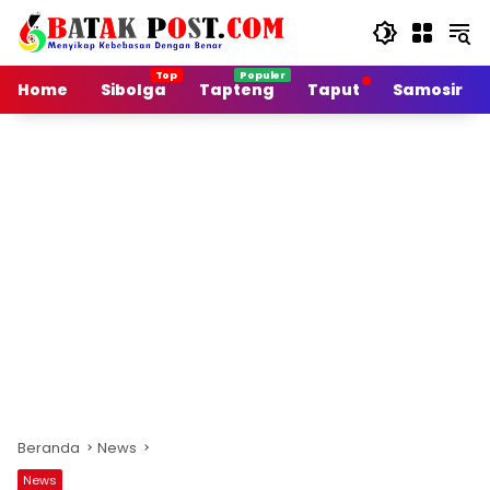
Langsung
ke
konten
Home
Sibolga
Tapteng
Taput
Samosir
Beranda
News
News