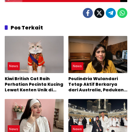
Pos Terkait
News
News
Kiwi British Cat Raih
Poulindria Wulandari
Perhatian Pecinta Kucing
Tetap Aktif Berkarya
Lewat Konten Unik di
dari Australia, Padukan
TikTok
Musik dan Konten Digital
News
News