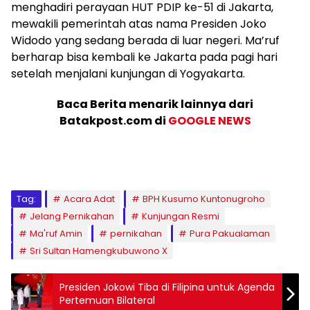
menghadiri perayaan HUT PDIP ke-51 di Jakarta,
mewakili pemerintah atas nama Presiden Joko
Widodo yang sedang berada di luar negeri. Ma’ruf
berharap bisa kembali ke Jakarta pada pagi hari
setelah menjalani kunjungan di Yogyakarta.
Baca Berita menarik lainnya dari
Batakpost.com di
GOOGLE NEWS
Tag:
Acara Adat
BPH Kusumo Kuntonugroho
Jelang Pernikahan
Kunjungan Resmi
Ma'ruf Amin
pernikahan
Pura Pakualaman
Sri Sultan Hamengkubuwono X
Presiden Jokowi Tiba di Filipina untuk Agenda
Pertemuan Bilateral