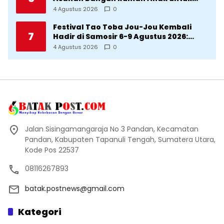
Korban Kekerasan
4 Agustus 2026
0
Festival Tao Toba Jou-Jou Kembali
7
Hadir di Samosir 6-9 Agustus 2026:
Datang Saksikan Kemeriahan dan Raih
4 Agustus 2026
0
Peluangnya
Jalan Sisingamangaraja No 3 Pandan, Kecamatan
Pandan, Kabupaten Tapanuli Tengah, Sumatera Utara,
Kode Pos 22537
08116267893
batak.postnews@gmail.com
Kategori