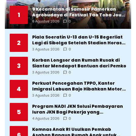
9 Kecamatan di Samosir Pamerkan
1
Agrobudaya di Festival Tao Toba Jou-
Jou 2026: Membranding Produk Lokal
8 Agustus 2026
0
agar Terkenal
Piala Soeratin U-13 dan U-15 Begerliat
2
Lagi di Sibolga Setelah Stadion Horas
Direvitalisasi Wali Kota
3 Agustus 2026
0
Korban Longsor dan Rumah Rusak di
3
Siantar Mendapat Bantuan dari Pemko
3 Agustus 2026
0
Perkuat Pencegahan TPPO, Kantor
4
Imigrasi Labuan Bajo Hibahkan Motor
Operasional ke Lima Desa di
3 Agustus 2026
0
Manggarai
Program NADI JKN Solusi Pembayaran
5
Iuran JKN Bagi Pekerja yang
Penghasilannya Tidak Tetap
4 Agustus 2026
0
Komnas Anak RI Usulkan Pemkab
6
Asahan Bangun Rumah Anak untuk