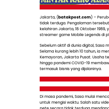
Jakarta, (
batakpost.com
) – Perub
tidak terduga. Pengalaman tersebu
kelahiran Jakarta, 18 Oktober 1989, 
streamer game Mobile Legends di pl
Sebelum aktif di dunia digital, Sas
Selama kurang lebih 10 tahun, ia me
Kemayoran, Jakarta Pusat. Usaha t
hingga pandemi COVID-19 membawa
termasuk bisnis yang dijalaninya.
Di masa pandemi, Sasa mulai menco
untuk mengisi waktu. Salah satu vi
pete secara tidak terduga mendapat p