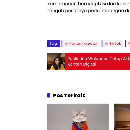
kemampuan beradaptasi dan konsiste
tengah pesatnya perkembangan dunia
Tag:
Konten Kreator
TikTok
Poulindria Wulandari Tetap Akti
Konten Digital
Pos Terkait