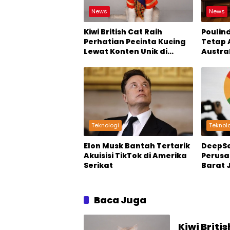
News
News
Kiwi British Cat Raih
Poulin
Perhatian Pecinta Kucing
Tetap 
Lewat Konten Unik di
Austra
TikTok
dan Ko
Teknologi
Teknol
Elon Musk Bantah Tertarik
DeepS
Akuisisi TikTok di Amerika
Perusa
Serikat
Barat 
di AI
Baca Juga
Kiwi Briti