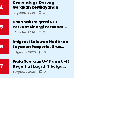
Kemendagri Dorong
4
Gerakan Kewilayahan
Lawan Tuberkulosis
1 Agustus 2026
0
Kakanwil Imigrasi NTT
5
Perkuat Sinergi Percepat
Pembentukan Kantor
1 Agustus 2026
0
Imigrasi Sumba Timur
Imigrasi Belawan Hadirkan
6
Layanan Pasporia: Urus
Paspor di Hari Libur
3 Agustus 2026
0
Piala Soeratin U-13 dan U-15
7
Begerliat Lagi di Sibolga
Setelah Stadion Horas
3 Agustus 2026
0
Direvitalisasi Wali Kota