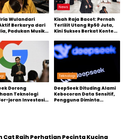
News
dria Wulandari
Kisah Raja Bacot: Pernah
Aktif Berkarya dari
Terlilit Utang Rp50 Juta,
lia, Padukan Musik
Kini Sukses Berkat Konten
nten Digital
Digital
ogi
Teknologi
eek Dorong
DeepSeek Dituding Alami
haan Teknologi
Kebocoran Data Sensitif,
Jor-joran Investasi
Pengguna Diminta
Waspada
sh Cat Raih Perhatian Pecinta Kucing