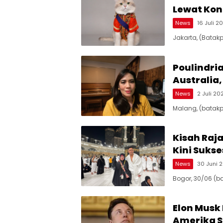
Lewat Kont
News
16 Juli 2
Jakarta, (Batakp
Poulindria
Australia
News
2 Juli 20
Malang, (batakp
Kisah Raja
Kini Sukse
News
30 Juni 
Bogor, 30/06 (b
Elon Musk 
Amerika S