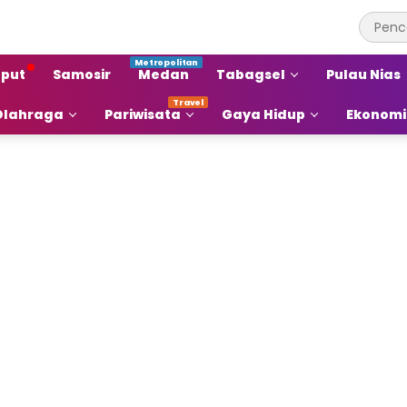
put
Samosir
Medan
Tabagsel
Pulau Nias
Olahraga
Pariwisata
Gaya Hidup
Ekonomi