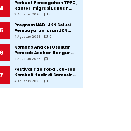
Perkuat Pencegahan TPPO,
4
Kantor Imigrasi Labuan
Bajo Hibahkan Motor
3 Agustus 2026
0
Operasional ke Lima Desa
di Manggarai
Program NADI JKN Solusi
5
Pembayaran Iuran JKN
Bagi Pekerja yang
4 Agustus 2026
0
Penghasilannya Tidak
Tetap
Komnas Anak RI Usulkan
6
Pemkab Asahan Bangun
Rumah Anak untuk Korban
4 Agustus 2026
0
Kekerasan
Festival Tao Toba Jou-Jou
7
Kembali Hadir di Samosir 6-
9 Agustus 2026: Datang
4 Agustus 2026
0
Saksikan Kemeriahan dan
Raih Peluangnya