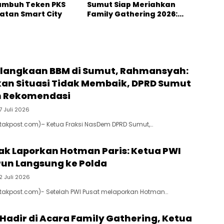
umbuh Teken PKS
Sumut Siap Meriahkan
atan Smart City
Family Gathering 2026:
Ketum PWI Pusat Hadir
elangkaan BBM di Sumut, Rahmansyah:
kan Situasi Tidak Membaik, DPRD Sumut
n Rekomendasi
7 Juli 2026
takpost.com)– Ketua Fraksi NasDem DPRD Sumut,…
k Laporkan Hotman Paris: Ketua PWI
un Langsung ke Polda
2 Juli 2026
takpost.com)- Setelah PWI Pusat melaporkan Hotman…
Hadir di Acara Family Gathering, Ketua