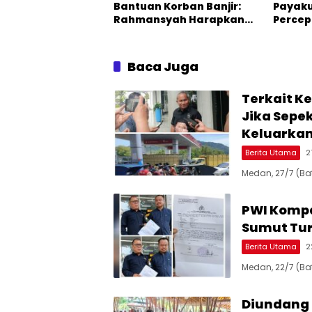
Bantuan Korban Banjir:
Payak
Rahmansyah Harapkan
Percep
Gubsu Tegur Bupati
Masinton
Baca Juga
Terkait K
Jika Sepe
Keluarka
Berita Utama
2
Medan, 27/7 (Ba
PWI Kompa
Sumut Tur
Berita Utama
2
Medan, 22/7 (Ba
Diundang 