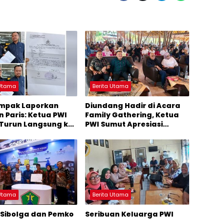
 Utama
Berita Utama
mpak Laporkan
Diundang Hadir di Acara
 Paris: Ketua PWI
Family Gathering, Ketua
Turun Langsung ke
PWI Sumut Apresiasi
Kepala Kantor Imigrasi
Belawan
 Utama
Berita Utama
Sibolga dan Pemko
Seribuan Keluarga PWI