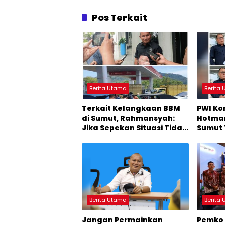
Pos Terkait
Berita Utama
Berita
Terkait Kelangkaan BBM
PWI Ko
di Sumut, Rahmansyah:
Hotman
Jika Sepekan Situasi Tidak
Sumut 
Membaik, DPRD Sumut
Polda
Keluarkan Rekomendasi
Berita Utama
Berita
Jangan Permainkan
Pemko 