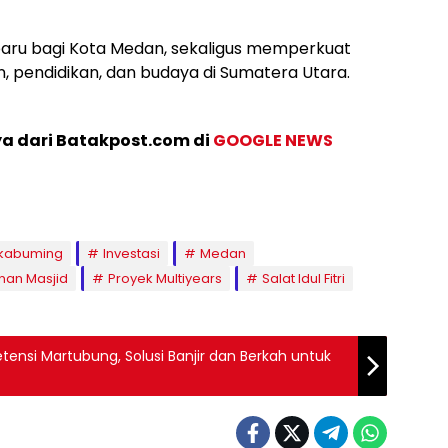
 baru bagi Kota Medan, sekaligus memperkuat
, pendidikan, dan budaya di Sumatera Utara.
ya dari Batakpost.com di
GOOGLE NEWS
akabuming
Investasi
Medan
an Masjid
Proyek Multiyears
Salat Idul Fitri
tensi Martubung, Solusi Banjir dan Berkah untuk