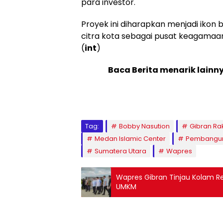
para investor.
Proyek ini diharapkan menjadi ikon
citra kota sebagai pusat keagamaan
(
int
)
Baca Berita menarik lainn
Tag:
Bobby Nasution
Gibran R
Medan Islamic Center
Pembangun
Sumatera Utara
Wapres
Wapres Gibran Tinjau Kolam Re
UMKM