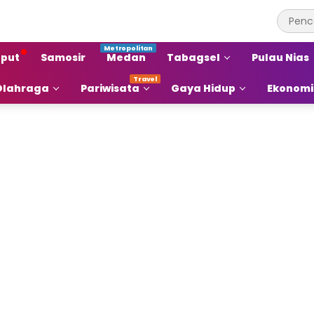
put
Samosir
Medan
Tabagsel
Pulau Nias
Olahraga
Pariwisata
Gaya Hidup
Ekonomi