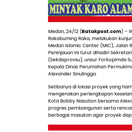
Medan, 24/12 (
Batakpost.com
) – 
Rakabuming Raka, melakukan kunjun
Medan Islamic Center (MIC), Jalan 
Peninjauan ini turut dihadiri Sekret
(Sekdaprovsu), unsur Forkopimda S
Kepala Dinas Perumahan Permukima
Alexander Sinulingga.
Setibanya di lokasi proyek yang ha
mengenakan perlengkapan keselama
Kota Bobby Nasution bersama Alexa
progres pembangunan serta rencan
berbagai masukan agar proyek dapat