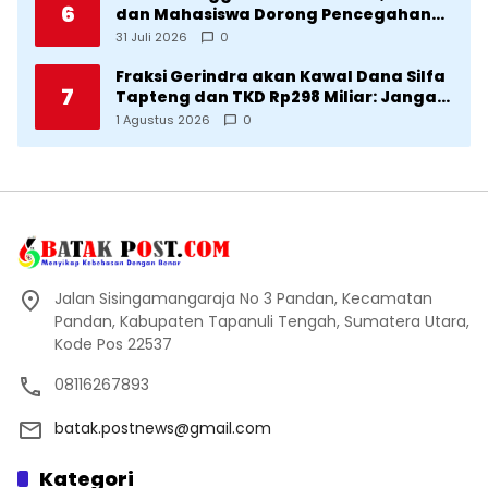
6
dan Mahasiswa Dorong Pencegahan
Stunting di Desa Silangkitang
31 Juli 2026
0
Kecamatan Pahae Jae
Fraksi Gerindra akan Kawal Dana Silfa
7
Tapteng dan TKD Rp298 Miliar: Jangan
Sampai Pekerjaan Pusat dan Provinsi
1 Agustus 2026
0
Diklaim Kerjaan Tapteng
Jalan Sisingamangaraja No 3 Pandan, Kecamatan
Pandan, Kabupaten Tapanuli Tengah, Sumatera Utara,
Kode Pos 22537
08116267893
batak.postnews@gmail.com
Kategori