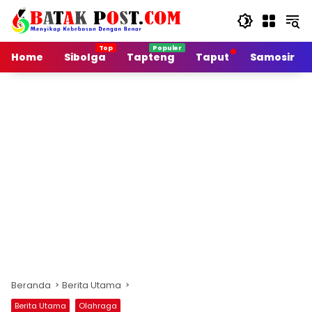
Langsung
ke
konten
Home
Sibolga
Tapteng
Taput
Samosir
Beranda
Berita Utama
Berita Utama
Olahraga