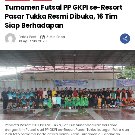
Turnamen Futsal PP GKPI se-Resort
Pasar Tukka Resmi Dibuka, 16 Tim
Siap Berhadapan
Batak Post
3 Min Baca
19 Agustus 2023
Pendeta Resort GKPI Pasar Tukka, Pdt. Erik Sunando Sirait bersama
dengan tim Futsal dari PP GKPI se-Resort Pasar Tukka kategori Putra dan
Putri foto bersama pada acara pembukaan Turnamen di Lapangan