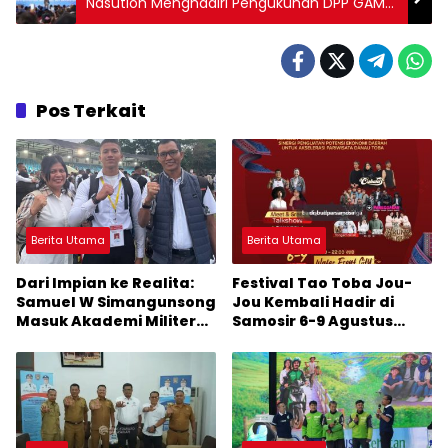
Nasution Menghadiri Pengukuhan DPP GAMKI
Masa Bakti 2023-2026
Pos Terkait
Berita Utama
Berita Utama
Dari Impian ke Realita:
Festival Tao Toba Jou-
Samuel W Simangunsong
Jou Kembali Hadir di
Masuk Akademi Militer
Samosir 6-9 Agustus
2026 Jalur Akselerasi
2026: Datang Saksikan
Kemeriahan dan Raih
Peluangnya