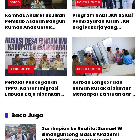
Aslab
Berita Utama
Komnas Anak RI Usulkan
Program NADI JKN Solusi
Pemkab Asahan Bangun
Pembayaran Iuran JKN
Rumah Anak untuk
Bagi Pekerja yang
Korban Kekerasan
Penghasilannya Tidak
Tetap
Berita Utama
Berita Utama
Perkuat Pencegahan
Korban Longsor dan
TPPO, Kantor Imigrasi
Rumah Rusak di Siantar
Labuan Bajo Hibahkan
Mendapat Bantuan dari
Motor Operasional ke
Pemko
Lima Desa di Manggarai
Baca Juga
Dari Impian ke Realita: Samuel W
Simangunsong Masuk Akademi