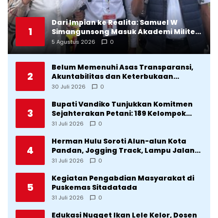
Dari Impian ke Realita: Samuel W
1
Simangunsong Masuk Akademi Militer
2026 Jalur Akselerasi
5 Agustus 2026
0
Belum Memenuhi Asas Transparansi,
2
Akuntabilitas dan Keterbukaan
Informasi, DPRD Tolak Ranperda
30 Juli 2026
0
Pertanggungjawaban APBD Tapteng
2025
Bupati Vandiko Tunjukkan Komitmen
3
Sejahterakan Petani: 189 Kelompok
Tani Terima Bibit dan Alsintan
31 Juli 2026
0
Herman Hulu Soroti Alun-alun Kota
4
Pandan, Jogging Track, Lampu Jalan
Lingkar Kota yang Tak Terurus
31 Juli 2026
0
Kegiatan Pengabdian Masyarakat di
5
Puskemas Sitadatada
31 Juli 2026
0
Edukasi Nugget Ikan Lele Kelor, Dosen