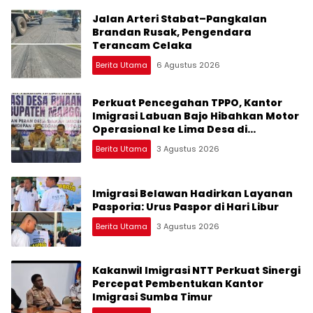
Jalan Arteri Stabat–Pangkalan
Brandan Rusak, Pengendara
Terancam Celaka
Berita Utama
6 Agustus 2026
Perkuat Pencegahan TPPO, Kantor
Imigrasi Labuan Bajo Hibahkan Motor
Operasional ke Lima Desa di
Manggarai
Berita Utama
3 Agustus 2026
Imigrasi Belawan Hadirkan Layanan
Pasporia: Urus Paspor di Hari Libur
Berita Utama
3 Agustus 2026
Kakanwil Imigrasi NTT Perkuat Sinergi
Percepat Pembentukan Kantor
Imigrasi Sumba Timur