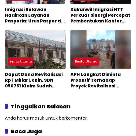
Imigrasi Belawan
Kakanwil Imigrasi NTT
Hadirkan Layanan
Perkuat Sinergi Percepat
Pasporia: Urus Paspor di
Pembentukan Kantor
Hari Libur
Imigrasi Sumba Timur
Berita Utama
Berita Utama
Dapat Dana Revitalisasi
APH Langkat Diminta
Rp 1 Miliar Lebih, SDN
Proaktif Terhadap
050751 Klaim Sudah
Proyek Revitalisasi
Mengerjakan Sesuai
Sekolah
Arahan Perencana
Tinggalkan Balasan
Anda harus
masuk
untuk berkomentar.
Baca Juga