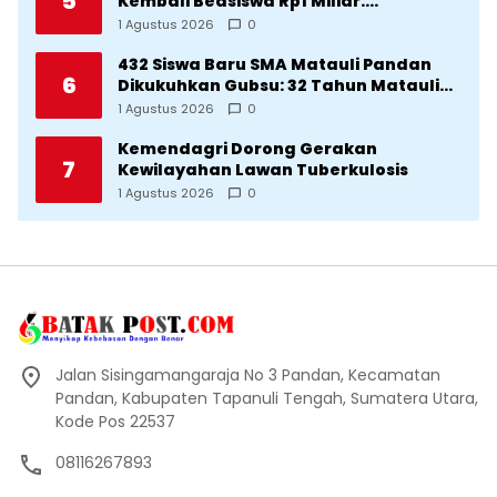
5
Kembali Beasiswa Rp1 Miliar:
Diproritaskan Mahasiswa Korban
1 Agustus 2026
0
Bencana
432 Siswa Baru SMA Matauli Pandan
6
Dikukuhkan Gubsu: 32 Tahun Matauli
Cetak SDM Unggul
1 Agustus 2026
0
Kemendagri Dorong Gerakan
7
Kewilayahan Lawan Tuberkulosis
1 Agustus 2026
0
Jalan Sisingamangaraja No 3 Pandan, Kecamatan
Pandan, Kabupaten Tapanuli Tengah, Sumatera Utara,
Kode Pos 22537
08116267893