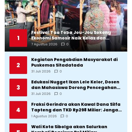
Festival Tao Toba Jou-Jou Sokong
1
Ekonomi Samosir Naik Kelas dan
Pariwisata Menjadi Sumber
7 Agustus 2026
0
Pertumbuhan Ekonomi Baru
Kegiatan Pengabdian Masyarakat di
2
Puskemas Sitadatada
31 Juli 2026
0
Edukasi Nugget Ikan Lele Kelor, Dosen
3
dan Mahasiswa Dorong Pencegahan
Stunting di Desa Silangkitang
31 Juli 2026
0
Kecamatan Pahae Jae
Fraksi Gerindra akan Kawal Dana Silfa
4
Tapteng dan TKD Rp298 Miliar: Jangan
Sampai Pekerjaan Pusat dan Provinsi
1 Agustus 2026
0
Diklaim Kerjaan Tapteng
Wali Kota Sibolga akan Salurkan