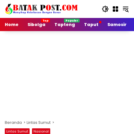
Langsung
ke
konten
Home
Sibolga
Tapteng
Taput
Samosir
Beranda
Lintas Sumut
Lintas Sumut
Nasional