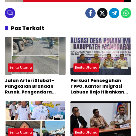
Pos Terkait
Berita Utama
Berita Utama
Jalan Arteri Stabat–
Perkuat Pencegahan
Pangkalan Brandan
TPPO, Kantor Imigrasi
Rusak, Pengendara
Labuan Bajo Hibahkan
Terancam Celaka
Motor Operasional ke
Lima Desa di Manggarai
Berita Utama
Berita Utama