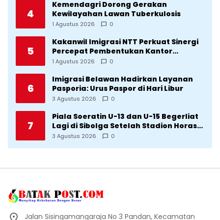
Kemendagri Dorong Gerakan
4
Kewilayahan Lawan Tuberkulosis
1 Agustus 2026
0
Kakanwil Imigrasi NTT Perkuat Sinergi
5
Percepat Pembentukan Kantor
Imigrasi Sumba Timur
1 Agustus 2026
0
Imigrasi Belawan Hadirkan Layanan
6
Pasporia: Urus Paspor di Hari Libur
3 Agustus 2026
0
Piala Soeratin U-13 dan U-15 Begerliat
7
Lagi di Sibolga Setelah Stadion Horas
Direvitalisasi Wali Kota
3 Agustus 2026
0
Jalan Sisingamangaraja No 3 Pandan, Kecamatan