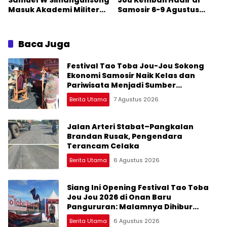
Samuel W Simangunsong
Jou Kembali Hadir di
Masuk Akademi Militer
Samosir 6-9 Agustus
2026 Jalur Akselerasi
2026: Datang Saksikan
Kemeriahan dan Raih
Peluangnya
Baca Juga
Festival Tao Toba Jou-Jou Sokong
Ekonomi Samosir Naik Kelas dan
Pariwisata Menjadi Sumber
Pertumbuhan Ekonomi Baru
Berita Utama
7 Agustus 2026
Jalan Arteri Stabat–Pangkalan
Brandan Rusak, Pengendara
Terancam Celaka
Berita Utama
6 Agustus 2026
Siang Ini Opening Festival Tao Toba
Jou Jou 2026 di Onan Baru
Pangururan: Malamnya Dihibur
Marsada Band
Berita Utama
6 Agustus 2026