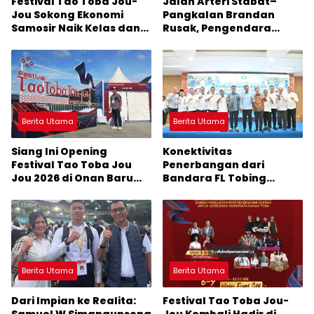
Festival Tao Toba Jou-
Jalan Arteri Stabat–
Jou Sokong Ekonomi
Pangkalan Brandan
Samosir Naik Kelas dan
Rusak, Pengendara
Pariwisata Menjadi
Terancam Celaka
Sumber Pertumbuhan
Ekonomi Baru
Berita Utama
Berita Utama
Siang Ini Opening
Konektivitas
Festival Tao Toba Jou
Penerbangan dari
Jou 2026 di Onan Baru
Bandara FL Tobing
Pangururan: Malamnya
Sibolga Menuju Jakarta
Dihibur Marsada Band
Jadi Perhatian Anggota
DPR RI Muhammad Lokot
Nasution
Berita Utama
Berita Utama
Dari Impian ke Realita:
Festival Tao Toba Jou-