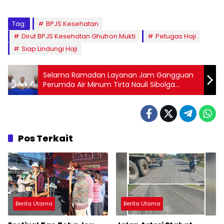
Tag:
BPJS Kesehatan
Dirut BPJS Kesehatan Ghufron Mukti
Petugas Haji
Siap Lindungi Haji
Selama Ramadan Layanan Jam Gangguan
Perumda Air Minum Tirta Nauli Sibolga
Ditambah
Pos Terkait
Berita Utama
Berita Utama