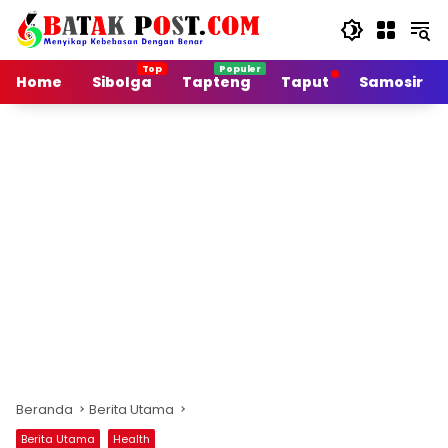
Langsung
ke
konten
Home
Sibolga
Tapteng
Taput
Samosir
Beranda
Berita Utama
Berita Utama
Health