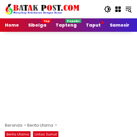
Langsung
ke
konten
Home
Sibolga
Tapteng
Taput
Samosir
Beranda
Berita Utama
Berita Utama
Lintas Sumut