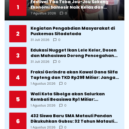
Festival Tao Toba Jou-Jou Sokong
1
Ekonomi Samosir Naik Kelas dan
Pariwisata Menjadi Sumber
7 Agustus 2026
0
Pertumbuhan Ekonomi Baru
Kegiatan Pengabdian Masyarakat di
2
Puskemas Sitadatada
31 Juli 2026
0
Edukasi Nugget Ikan Lele Kelor, Dosen
3
dan Mahasiswa Dorong Pencegahan
Stunting di Desa Silangkitang
31 Juli 2026
0
Kecamatan Pahae Jae
Fraksi Gerindra akan Kawal Dana Silfa
4
Tapteng dan TKD Rp298 Miliar: Jangan
Sampai Pekerjaan Pusat dan Provinsi
1 Agustus 2026
0
Diklaim Kerjaan Tapteng
Wali Kota Sibolga akan Salurkan
5
Kembali Beasiswa Rp1 Miliar:
Diproritaskan Mahasiswa Korban
1 Agustus 2026
0
Bencana
432 Siswa Baru SMA Matauli Pandan
6
Dikukuhkan Gubsu: 32 Tahun Matauli
Cetak SDM Unggul
1 Agustus 2026
0