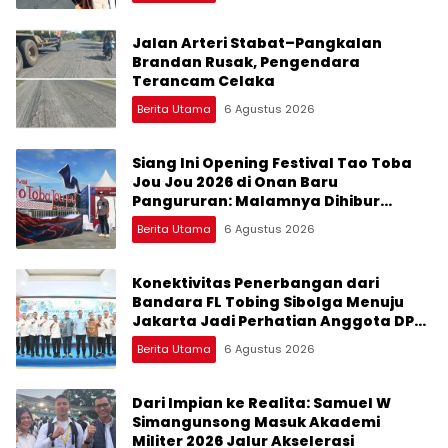
Jalan Arteri Stabat–Pangkalan
Brandan Rusak, Pengendara
Terancam Celaka
Berita Utama
6 Agustus 2026
Siang Ini Opening Festival Tao Toba
Jou Jou 2026 di Onan Baru
Pangururan: Malamnya Dihibur
Marsada Band
Berita Utama
6 Agustus 2026
Konektivitas Penerbangan dari
Bandara FL Tobing Sibolga Menuju
Jakarta Jadi Perhatian Anggota DPR
RI Muhammad Lokot Nasution
Berita Utama
6 Agustus 2026
Dari Impian ke Realita: Samuel W
Simangunsong Masuk Akademi
Militer 2026 Jalur Akselerasi