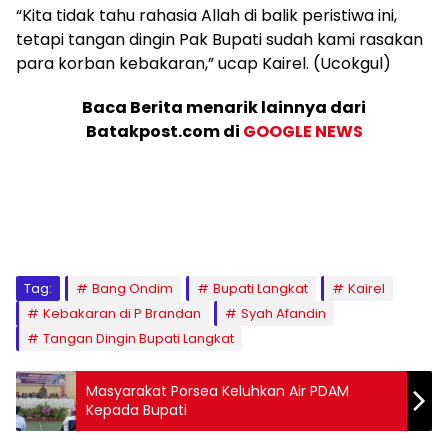
“Kita tidak tahu rahasia Allah di balik peristiwa ini,
tetapi tangan dingin Pak Bupati sudah kami rasakan
para korban kebakaran,” ucap Kairel. (Ucokgul)
Baca Berita menarik lainnya dari
Batakpost.com di
GOOGLE NEWS
Tag:
Bang Ondim
Bupati Langkat
Kairel
Kebakaran di P Brandan
Syah Afandin
Tangan Dingin Bupati Langkat
Masyarakat Porsea Keluhkan Air PDAM
Kepada Bupati