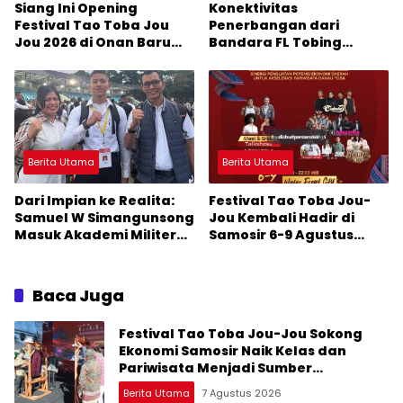
Siang Ini Opening
Konektivitas
Festival Tao Toba Jou
Penerbangan dari
Jou 2026 di Onan Baru
Bandara FL Tobing
Pangururan: Malamnya
Sibolga Menuju Jakarta
Dihibur Marsada Band
Jadi Perhatian Anggota
DPR RI Muhammad Lokot
Nasution
Berita Utama
Berita Utama
Dari Impian ke Realita:
Festival Tao Toba Jou-
Samuel W Simangunsong
Jou Kembali Hadir di
Masuk Akademi Militer
Samosir 6-9 Agustus
2026 Jalur Akselerasi
2026: Datang Saksikan
Kemeriahan dan Raih
Peluangnya
Baca Juga
Festival Tao Toba Jou-Jou Sokong
Ekonomi Samosir Naik Kelas dan
Pariwisata Menjadi Sumber
Pertumbuhan Ekonomi Baru
Berita Utama
7 Agustus 2026