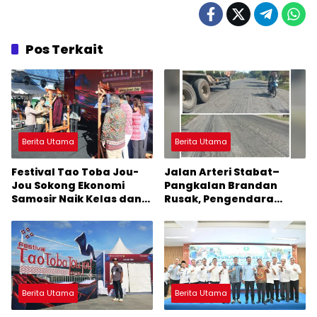
Pos Terkait
Berita Utama
Berita Utama
Festival Tao Toba Jou-
Jalan Arteri Stabat–
Jou Sokong Ekonomi
Pangkalan Brandan
Samosir Naik Kelas dan
Rusak, Pengendara
Pariwisata Menjadi
Terancam Celaka
Sumber Pertumbuhan
Ekonomi Baru
Berita Utama
Berita Utama