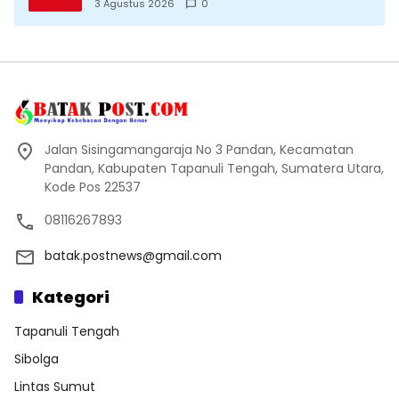
Direvitalisasi Wali Kota
3 Agustus 2026
0
Jalan Sisingamangaraja No 3 Pandan, Kecamatan
Pandan, Kabupaten Tapanuli Tengah, Sumatera Utara,
Kode Pos 22537
08116267893
batak.postnews@gmail.com
Kategori
Tapanuli Tengah
Sibolga
Lintas Sumut