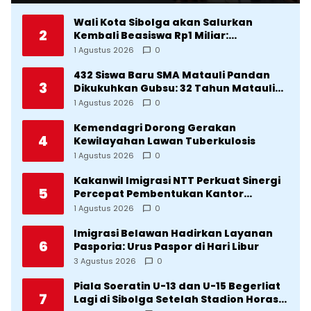
Wali Kota Sibolga akan Salurkan
2
Kembali Beasiswa Rp1 Miliar:
Diproritaskan Mahasiswa Korban
1 Agustus 2026
0
Bencana
432 Siswa Baru SMA Matauli Pandan
3
Dikukuhkan Gubsu: 32 Tahun Matauli
Cetak SDM Unggul
1 Agustus 2026
0
Kemendagri Dorong Gerakan
4
Kewilayahan Lawan Tuberkulosis
1 Agustus 2026
0
Kakanwil Imigrasi NTT Perkuat Sinergi
5
Percepat Pembentukan Kantor
Imigrasi Sumba Timur
1 Agustus 2026
0
Imigrasi Belawan Hadirkan Layanan
6
Pasporia: Urus Paspor di Hari Libur
3 Agustus 2026
0
Piala Soeratin U-13 dan U-15 Begerliat
7
Lagi di Sibolga Setelah Stadion Horas