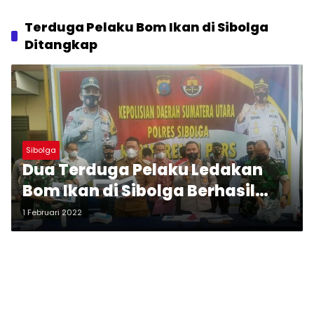
Terduga Pelaku Bom Ikan di Sibolga
Ditangkap
Sibolga
Dua Terduga Pelaku Ledakan
Bom Ikan di Sibolga Berhasil
Diriungkus Polres Sibolga
1 Februari 2022