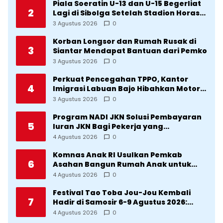
Piala Soeratin U-13 dan U-15 Begerliat
2
Lagi di Sibolga Setelah Stadion Horas
Direvitalisasi Wali Kota
3 Agustus 2026
0
Korban Longsor dan Rumah Rusak di
3
Siantar Mendapat Bantuan dari Pemko
3 Agustus 2026
0
Perkuat Pencegahan TPPO, Kantor
4
Imigrasi Labuan Bajo Hibahkan Motor
Operasional ke Lima Desa di
3 Agustus 2026
0
Manggarai
Program NADI JKN Solusi Pembayaran
5
Iuran JKN Bagi Pekerja yang
Penghasilannya Tidak Tetap
4 Agustus 2026
0
Komnas Anak RI Usulkan Pemkab
6
Asahan Bangun Rumah Anak untuk
Korban Kekerasan
4 Agustus 2026
0
Festival Tao Toba Jou-Jou Kembali
7
Hadir di Samosir 6-9 Agustus 2026:
Datang Saksikan Kemeriahan dan Raih
4 Agustus 2026
0
Peluangnya