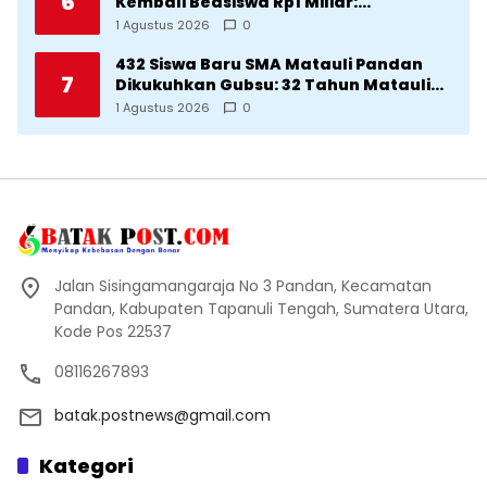
6
Kembali Beasiswa Rp1 Miliar:
Diproritaskan Mahasiswa Korban
1 Agustus 2026
0
Bencana
432 Siswa Baru SMA Matauli Pandan
7
Dikukuhkan Gubsu: 32 Tahun Matauli
Cetak SDM Unggul
1 Agustus 2026
0
Jalan Sisingamangaraja No 3 Pandan, Kecamatan
Pandan, Kabupaten Tapanuli Tengah, Sumatera Utara,
Kode Pos 22537
08116267893
batak.postnews@gmail.com
Kategori