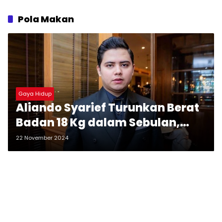
Pola Makan
Gaya Hidup
Aliando Syarief Turunkan Berat
Badan 18 Kg dalam Sebulan,
Berkat Syuting Serial Action
22 November 2024