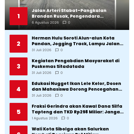
Jalan Arteri Stabat–Pangkalan
1
Brandan Rusak, Pengendara
Terancam Celaka
6 Agustus 2026
0
Herman Hulu Soroti Alun-alun Kota
2
Pandan, Jogging Track, Lampu Jalan
Lingkar Kota yang Tak Terurus
31 Juli 2026
0
Kegiatan Pengabdian Masyarakat di
3
Puskemas Sitadatada
31 Juli 2026
0
Edukasi Nugget Ikan Lele Kelor, Dosen
4
dan Mahasiswa Dorong Pencegahan
Stunting di Desa Silangkitang
31 Juli 2026
0
Kecamatan Pahae Jae
Fraksi Gerindra akan Kawal Dana Silfa
5
Tapteng dan TKD Rp298 Miliar: Jangan
Sampai Pekerjaan Pusat dan Provinsi
1 Agustus 2026
0
Diklaim Kerjaan Tapteng
Wali Kota Sibolga akan Salurkan