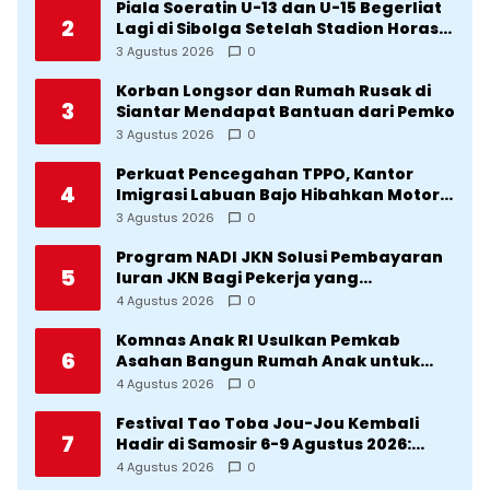
Piala Soeratin U-13 dan U-15 Begerliat
2
Lagi di Sibolga Setelah Stadion Horas
Direvitalisasi Wali Kota
3 Agustus 2026
0
Korban Longsor dan Rumah Rusak di
3
Siantar Mendapat Bantuan dari Pemko
3 Agustus 2026
0
Perkuat Pencegahan TPPO, Kantor
4
Imigrasi Labuan Bajo Hibahkan Motor
Operasional ke Lima Desa di
3 Agustus 2026
0
Manggarai
Program NADI JKN Solusi Pembayaran
5
Iuran JKN Bagi Pekerja yang
Penghasilannya Tidak Tetap
4 Agustus 2026
0
Komnas Anak RI Usulkan Pemkab
6
Asahan Bangun Rumah Anak untuk
Korban Kekerasan
4 Agustus 2026
0
Festival Tao Toba Jou-Jou Kembali
7
Hadir di Samosir 6-9 Agustus 2026:
Datang Saksikan Kemeriahan dan Raih
4 Agustus 2026
0
Peluangnya