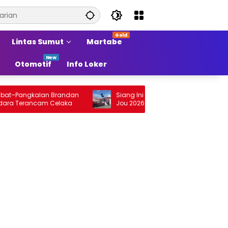
Lintas Sumut
Martabe
Otomotif
Info Loker
–Pangkalan Brandan
Siang Ini Opening Festival Tao Toba Jou
Terancam Celaka
Jou 2026 di Onan Baru Pangururan:
Malamnya Dihibur Marsada Band