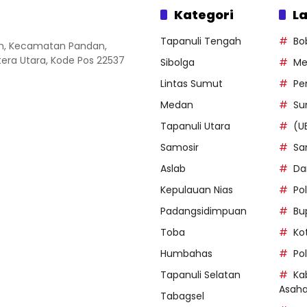
Kategori
La
Tapanuli Tengah
Bo
an, Kecamatan Pandan,
ra Utara, Kode Pos 22537
Sibolga
Me
Lintas Sumut
Pe
Medan
Su
Tapanuli Utara
(U
Samosir
Sa
Aslab
Da
Kepulauan Nias
Po
Padangsidimpuan
Bu
Toba
Ko
Humbahas
Po
Tapanuli Selatan
Ka
Asah
Tabagsel