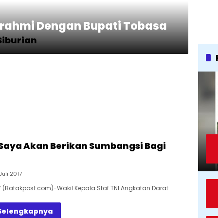
urahmi Dengan Bupati Tobasa
Siburian
Saya Akan Berikan Sumbangsi Bagi
Juli 2017
(Batakpost.com)-Wakil Kepala Staf TNI Angkatan Darat…
Selengkapnya