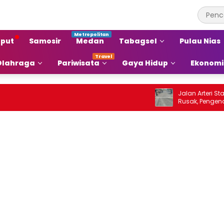
put
Samosir
Medan
Tabagsel
Pulau Nias
Olahraga
Pariwisata
Gaya Hidup
Ekonomi
Jalan Arteri Stabat
Rusak, Pengendara 