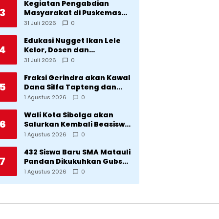
Kegiatan Pengabdian
3
Masyarakat di Puskemas
Sitadatada
31 Juli 2026
0
Edukasi Nugget Ikan Lele
4
Kelor, Dosen dan
Mahasiswa Dorong
31 Juli 2026
0
Pencegahan Stunting di
Desa Silangkitang
Fraksi Gerindra akan Kawal
5
Kecamatan Pahae Jae
Dana Silfa Tapteng dan
TKD Rp298 Miliar: Jangan
1 Agustus 2026
0
Sampai Pekerjaan Pusat
dan Provinsi Diklaim
Wali Kota Sibolga akan
6
Kerjaan Tapteng
Salurkan Kembali Beasiswa
Rp1 Miliar: Diproritaskan
1 Agustus 2026
0
Mahasiswa Korban
Bencana
432 Siswa Baru SMA Matauli
7
Pandan Dikukuhkan Gubsu:
32 Tahun Matauli Cetak
1 Agustus 2026
0
SDM Unggul