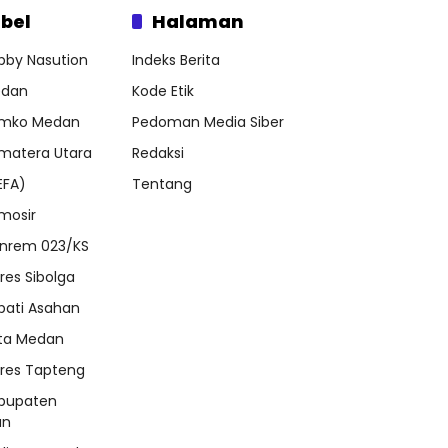
bel
Halaman
bby Nasution
Indeks Berita
dan
Kode Etik
mko Medan
Pedoman Media Siber
matera Utara
Redaksi
EFA)
Tentang
mosir
nrem 023/KS
lres Sibolga
pati Asahan
ta Medan
lres Tapteng
bupaten
an