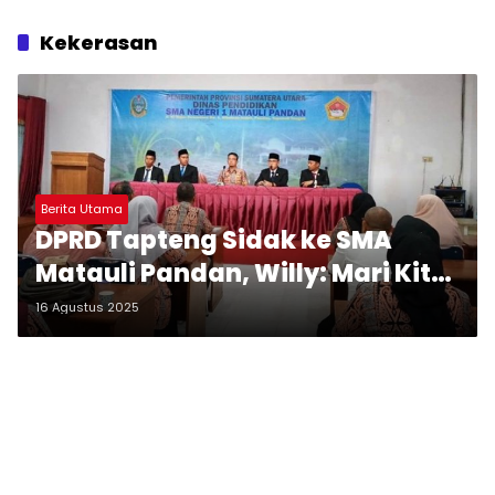
Kekerasan
Berita Utama
DPRD Tapteng Sidak ke SMA
Matauli Pandan, Willy: Mari Kita
Tunggu Hasil dari Polres
16 Agustus 2025