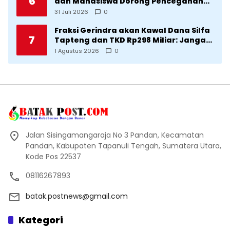
6
dan Mahasiswa Dorong Pencegahan
Stunting di Desa Silangkitang
31 Juli 2026
0
Kecamatan Pahae Jae
Fraksi Gerindra akan Kawal Dana Silfa
7
Tapteng dan TKD Rp298 Miliar: Jangan
Sampai Pekerjaan Pusat dan Provinsi
1 Agustus 2026
0
Diklaim Kerjaan Tapteng
Jalan Sisingamangaraja No 3 Pandan, Kecamatan
Pandan, Kabupaten Tapanuli Tengah, Sumatera Utara,
Kode Pos 22537
08116267893
batak.postnews@gmail.com
Kategori