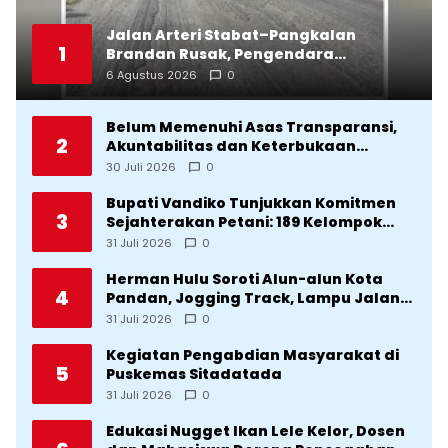
Jalan Arteri Stabat–Pangkalan
1
Brandan Rusak, Pengendara
Terancam Celaka
6 Agustus 2026
0
Belum Memenuhi Asas Transparansi,
2
Akuntabilitas dan Keterbukaan
Informasi, DPRD Tolak Ranperda
30 Juli 2026
0
Pertanggungjawaban APBD Tapteng
2025
Bupati Vandiko Tunjukkan Komitmen
3
Sejahterakan Petani: 189 Kelompok
Tani Terima Bibit dan Alsintan
31 Juli 2026
0
Herman Hulu Soroti Alun-alun Kota
4
Pandan, Jogging Track, Lampu Jalan
Lingkar Kota yang Tak Terurus
31 Juli 2026
0
Kegiatan Pengabdian Masyarakat di
5
Puskemas Sitadatada
31 Juli 2026
0
Edukasi Nugget Ikan Lele Kelor, Dosen