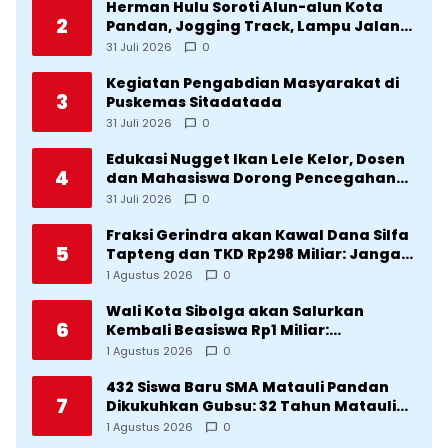
Herman Hulu Soroti Alun-alun Kota
2
Pandan, Jogging Track, Lampu Jalan
Lingkar Kota yang Tak Terurus
31 Juli 2026
0
Kegiatan Pengabdian Masyarakat di
3
Puskemas Sitadatada
31 Juli 2026
0
Edukasi Nugget Ikan Lele Kelor, Dosen
4
dan Mahasiswa Dorong Pencegahan
Stunting di Desa Silangkitang
31 Juli 2026
0
Kecamatan Pahae Jae
Fraksi Gerindra akan Kawal Dana Silfa
5
Tapteng dan TKD Rp298 Miliar: Jangan
Sampai Pekerjaan Pusat dan Provinsi
1 Agustus 2026
0
Diklaim Kerjaan Tapteng
Wali Kota Sibolga akan Salurkan
6
Kembali Beasiswa Rp1 Miliar:
Diproritaskan Mahasiswa Korban
1 Agustus 2026
0
Bencana
432 Siswa Baru SMA Matauli Pandan
7
Dikukuhkan Gubsu: 32 Tahun Matauli
Cetak SDM Unggul
1 Agustus 2026
0