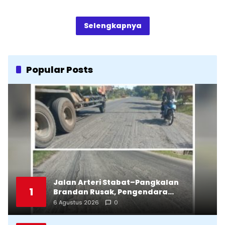
Selengkapnya
Popular Posts
Jalan Arteri Stabat–Pangkalan
1
Brandan Rusak, Pengendara
Terancam Celaka
6 Agustus 2026
0